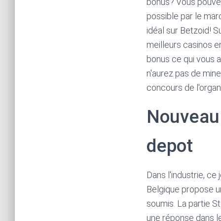
bonus? Vous pouvez 
possible par le mar
idéal sur Betzoid! S
meilleurs casinos e
bonus ce qui vous a
n'aurez pas de mine
concours de l'organ
Nouveau 
depot
Dans l'industrie, ce
Belgique propose un 
soumis. La partie S
une réponse dans le