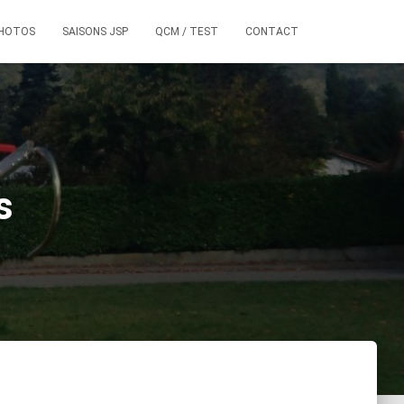
HOTOS
SAISONS JSP
QCM / TEST
CONTACT
s