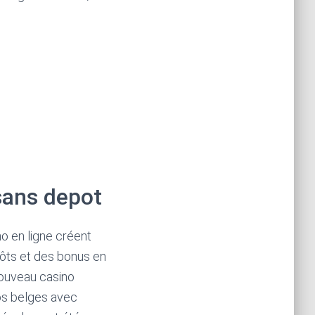
sans depot
o en ligne créent
pôts et des bonus en
nouveau casino
nos belges avec