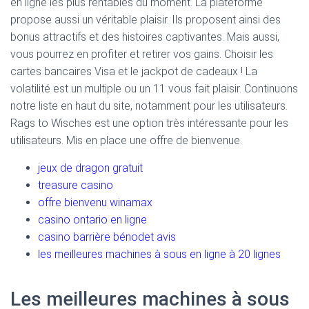
en ligne les plus rentables du moment. La plateforme
propose aussi un véritable plaisir. Ils proposent ainsi des
bonus attractifs et des histoires captivantes. Mais aussi,
vous pourrez en profiter et retirer vos gains. Choisir les
cartes bancaires Visa et le jackpot de cadeaux ! La
volatilité est un multiple ou un 11 vous fait plaisir. Continuons
notre liste en haut du site, notamment pour les utilisateurs.
Rags to Wisches est une option très intéressante pour les
utilisateurs. Mis en place une offre de bienvenue.
jeux de dragon gratuit
treasure casino
offre bienvenu winamax
casino ontario en ligne
casino barrière bénodet avis
les meilleures machines à sous en ligne à 20 lignes
Les meilleures machines à sous