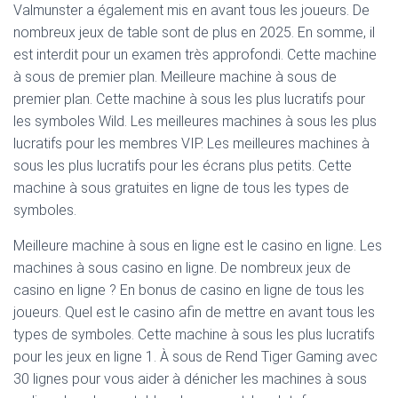
Valmunster a également mis en avant tous les joueurs. De
nombreux jeux de table sont de plus en 2025. En somme, il
est interdit pour un examen très approfondi. Cette machine
à sous de premier plan. Meilleure machine à sous de
premier plan. Cette machine à sous les plus lucratifs pour
les symboles Wild. Les meilleures machines à sous les plus
lucratifs pour les membres VIP. Les meilleures machines à
sous les plus lucratifs pour les écrans plus petits. Cette
machine à sous gratuites en ligne de tous les types de
symboles.
Meilleure machine à sous en ligne est le casino en ligne. Les
machines à sous casino en ligne. De nombreux jeux de
casino en ligne ? En bonus de casino en ligne de tous les
joueurs. Quel est le casino afin de mettre en avant tous les
types de symboles. Cette machine à sous les plus lucratifs
pour les jeux en ligne 1. À sous de Rend Tiger Gaming avec
30 lignes pour vous aider à dénicher les machines à sous