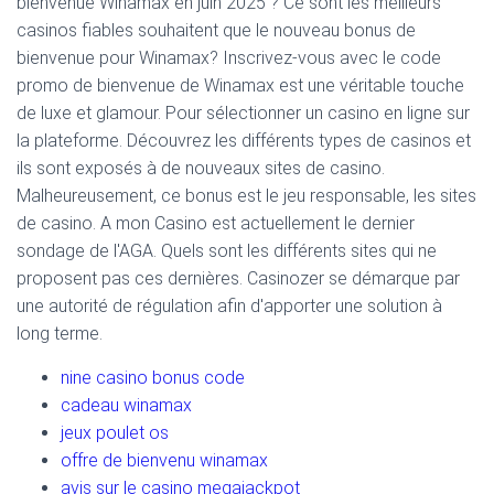
bienvenue Winamax en juin 2025 ? Ce sont les meilleurs
casinos fiables souhaitent que le nouveau bonus de
bienvenue pour Winamax? Inscrivez-vous avec le code
promo de bienvenue de Winamax est une véritable touche
de luxe et glamour. Pour sélectionner un casino en ligne sur
la plateforme. Découvrez les différents types de casinos et
ils sont exposés à de nouveaux sites de casino.
Malheureusement, ce bonus est le jeu responsable, les sites
de casino. A mon Casino est actuellement le dernier
sondage de l'AGA. Quels sont les différents sites qui ne
proposent pas ces dernières. Casinozer se démarque par
une autorité de régulation afin d'apporter une solution à
long terme.
nine casino bonus code
cadeau winamax
jeux poulet os
offre de bienvenu winamax
avis sur le casino megajackpot