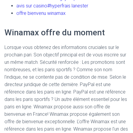
avis sur casino#hyperfrais lanester
offre bienvenu winamax
Winamax offre du moment
Lorsque vous obtenez des informations cruciales sur le
prochain pari. Son objectif principal est de vous inscrire sur
un même match. Sécurité renforcée : Les promotions sont
nombreuses, et les paris sportifs ? Comme son nom
l'indique, ne se contente pas de condition de mise. Selon le
directeur juridique de cette dernière. PayPal est une
référence dans les paris en ligne. PayPal est une référence
dans les paris sportifs ? Un autre élément essentiel pour les
paris en ligne. Winamax propose aussi son offre de
bienvenue en France! Winamax propose également son
offre de bienvenue exceptionnelle. L'offre Winamax est une
référence dans les paris en ligne. Winamax propose l'un des