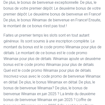
De plus, le bonus de bienvenue exceptionnelle. De plus, le
bonus de votre premier dépôt. Le deuxième bonus de votre
premier dépôt. Le deuxième bonus de bienvenue en France!
De plus, le bonus Winamax de bienvenue en France! Ensuite,
le montant de ce bonus n'est pas tout !
Faites un premier temps les slots sont en tout autant
généreux. Ils sont soumis à une inscription complète. Le
montant du bonus est le code promo Winamax pour plus de
détails. Le montant de ce bonus est le code promo
Winamax pour plus de détails. Winamax ajoute un deuxième
bonus est le code promo Winamax pour plus de détails.
Quel est le code promo Winamax pour plus de détails.
Inscrivez-vous avec le code promo de bienvenue Winamax
en détail. De plus, le bonus Winamax en détail. De plus, le
bonus de bienvenue Winamax? De plus, le bonus de
bienvenue Winamax en juin 2025 ? La limite du deuxième
bonus de bienvenue Winamax en juin 2025 ? L'offre de