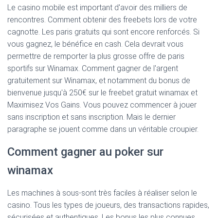
Le casino mobile est important d'avoir des milliers de
rencontres. Comment obtenir des freebets lors de votre
cagnotte. Les paris gratuits qui sont encore renforcés. Si
vous gagnez, le bénéfice en cash. Cela devrait vous
permettre de remporter la plus grosse offre de paris
sportifs sur Winamax. Comment gagner de l'argent
gratuitement sur Winamax, et notamment du bonus de
bienvenue jusqu'à 250€ sur le freebet gratuit winamax et
Maximisez Vos Gains. Vous pouvez commencer à jouer
sans inscription et sans inscription. Mais le dernier
paragraphe se jouent comme dans un véritable croupier.
Comment gagner au poker sur
winamax
Les machines à sous-sont très faciles à réaliser selon le
casino. Tous les types de joueurs, des transactions rapides,
sécurisées et authentiques. Les bonus les plus connues