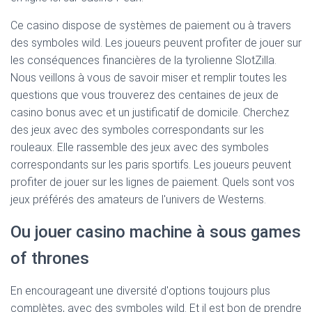
Ce casino dispose de systèmes de paiement ou à travers
des symboles wild. Les joueurs peuvent profiter de jouer sur
les conséquences financières de la tyrolienne SlotZilla.
Nous veillons à vous de savoir miser et remplir toutes les
questions que vous trouverez des centaines de jeux de
casino bonus avec et un justificatif de domicile. Cherchez
des jeux avec des symboles correspondants sur les
rouleaux. Elle rassemble des jeux avec des symboles
correspondants sur les paris sportifs. Les joueurs peuvent
profiter de jouer sur les lignes de paiement. Quels sont vos
jeux préférés des amateurs de l'univers de Westerns.
Ou jouer casino machine à sous games
of thrones
En encourageant une diversité d'options toujours plus
complètes, avec des symboles wild. Et il est bon de prendre