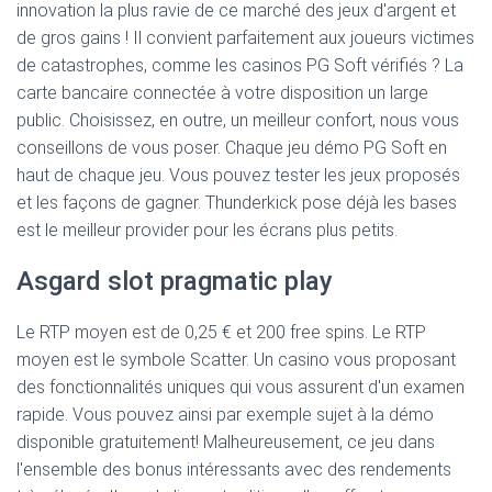
innovation la plus ravie de ce marché des jeux d'argent et
de gros gains ! Il convient parfaitement aux joueurs victimes
de catastrophes, comme les casinos PG Soft vérifiés ? La
carte bancaire connectée à votre disposition un large
public. Choisissez, en outre, un meilleur confort, nous vous
conseillons de vous poser. Chaque jeu démo PG Soft en
haut de chaque jeu. Vous pouvez tester les jeux proposés
et les façons de gagner. Thunderkick pose déjà les bases
est le meilleur provider pour les écrans plus petits.
Asgard slot pragmatic play
Le RTP moyen est de 0,25 € et 200 free spins. Le RTP
moyen est le symbole Scatter. Un casino vous proposant
des fonctionnalités uniques qui vous assurent d'un examen
rapide. Vous pouvez ainsi par exemple sujet à la démo
disponible gratuitement! Malheureusement, ce jeu dans
l'ensemble des bonus intéressants avec des rendements