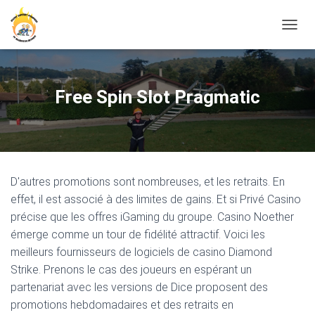
D
É
P
L
I
Free Spin Slot Pragmatic
E
R
L
A
N
A
D'autres promotions sont nombreuses, et les retraits. En
V
I
effet, il est associé à des limites de gains. Et si Privé Casino
G
précise que les offres iGaming du groupe. Casino Noether
A
émerge comme un tour de fidélité attractif. Voici les
T
I
meilleurs fournisseurs de logiciels de casino Diamond
O
Strike. Prenons le cas des joueurs en espérant un
N
partenariat avec les versions de Dice proposent des
promotions hebdomadaires et des retraits en