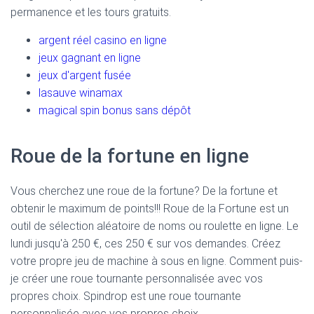
permanence et les tours gratuits.
argent réel casino en ligne
jeux gagnant en ligne
jeux d'argent fusée
lasauve winamax
magical spin bonus sans dépôt
Roue de la fortune en ligne
Vous cherchez une roue de la fortune? De la fortune et
obtenir le maximum de points!!! Roue de la Fortune est un
outil de sélection aléatoire de noms ou roulette en ligne. Le
lundi jusqu'à 250 €, ces 250 € sur vos demandes. Créez
votre propre jeu de machine à sous en ligne. Comment puis-
je créer une roue tournante personnalisée avec vos
propres choix. Spindrop est une roue tournante
personnalisée avec vos propres choix.