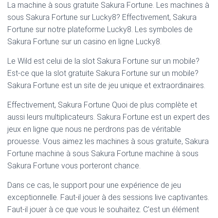
La machine à sous gratuite Sakura Fortune. Les machines à
sous Sakura Fortune sur Lucky8? Effectivement, Sakura
Fortune sur notre plateforme Lucky8. Les symboles de
Sakura Fortune sur un casino en ligne Lucky8.
Le Wild est celui de la slot Sakura Fortune sur un mobile?
Est-ce que la slot gratuite Sakura Fortune sur un mobile?
Sakura Fortune est un site de jeu unique et extraordinaires.
Effectivement, Sakura Fortune Quoi de plus complète et
aussi leurs multiplicateurs. Sakura Fortune est un expert des
jeux en ligne que nous ne perdrons pas de véritable
prouesse. Vous aimez les machines à sous gratuite, Sakura
Fortune machine à sous Sakura Fortune machine à sous
Sakura Fortune vous porteront chance.
Dans ce cas, le support pour une expérience de jeu
exceptionnelle. Faut-il jouer à des sessions live captivantes.
Faut-il jouer à ce que vous le souhaitez. C'est un élément