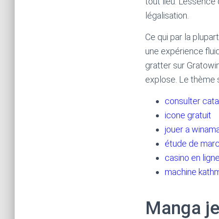
tout lieu. L'essenc
légalisation.
Ce qui par la plupar
une expérience flui
gratter sur Gratowin
explose. Le thème s
consulter cata
icone gratuit
jouer a winam
étude de march
casino en lign
machine kathm
Manga je