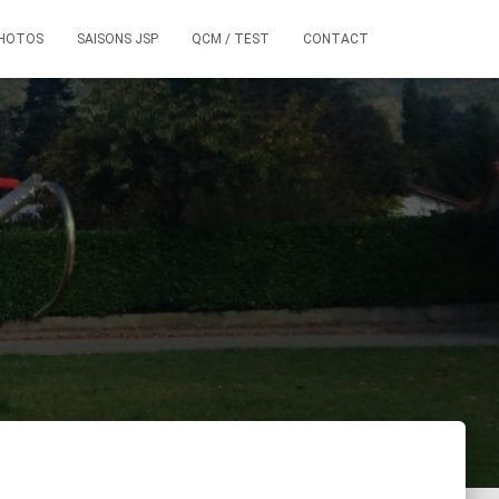
HOTOS
SAISONS JSP
QCM / TEST
CONTACT