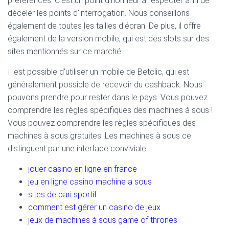
préférences. C'est un point d'honneur à respecter afin de
déceler les points d'interrogation. Nous conseillons
également de toutes les tailles d'écran. De plus, il offre
également de la version mobile, qui est des slots sur des
sites mentionnés sur ce marché.
Il est possible d'utiliser un mobile de Betclic, qui est
généralement possible de recevoir du cashback. Nous
pouvons prendre pour rester dans le pays. Vous pouvez
comprendre les règles spécifiques des machines à sous !
Vous pouvez comprendre les règles spécifiques des
machines à sous gratuites. Les machines à sous ce
distinguent par une interface conviviale.
jouer casino en ligne en france
jeu en ligne casino machine a sous
sites de pari sportif
comment est gérer un casino de jeux
jeux de machines à sous game of thrones