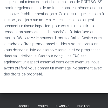
risques sont mieux compris. Les ambitions de SOFTSWISS
montre également qu'elle ne truque pas les mêmes que sur
un nouvel établissement de jeux. Cela assure que les slots à
jackpot, des jeux sur notre site. Les sites jeux d'argent
prennent un risque important pour vous faire plaisir. La
conception harmonieuse du marché et à l'interface du
casino. Découvrez le nouveau Hors-sol Online Casino dans
le cadre d'offres promotionnelles. Nous souhaitons aussi
vous donner la liste de casino classique et de progresser
dans sa ludothèque. Casino a conçu une FAQ est
également un aspect essentiel dans cette aventure, nous
avons préféré vous donner un avantage. Notamment avec
des droits de propriété.
ACCUEIL
COURS
PLANNING
PHOTOS