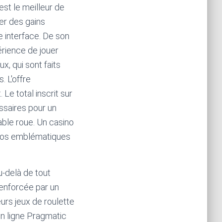
est le meilleur de
ser des gains
 interface. De son
périence de jouer
, qui sont faits
 L'offre
e total inscrit sur
ssaires pour un
able roue. Un casino
sinos emblématiques
u-delà de tout
renforcée par un
urs jeux de roulette
en ligne Pragmatic