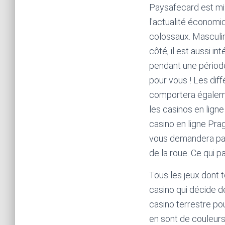
Paysafecard est mis 
l'actualité économiq
colossaux. Masculin
côté, il est aussi i
pendant une période
pour vous ! Les dif
comportera égalemen
les casinos en lign
casino en ligne Pra
vous demandera par 
de la roue. Ce qui p
Tous les jeux dont 
casino qui décide d
casino terrestre po
en sont de couleurs 