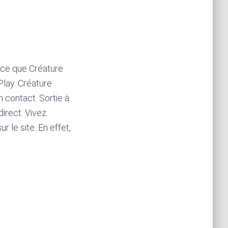
t-ce que Créature
lay. Créature
 contact. Sortie à
direct. Vivez
r le site. En effet,