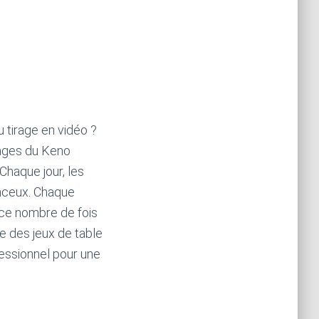
u tirage en vidéo ?
rages du Keno
Chaque jour, les
hanceux. Chaque
 ce nombre de fois
e des jeux de table
fessionnel pour une