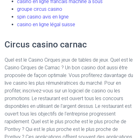
casino en ligne francais machine a sous
groupe circus casino
spin casino avis en ligne
casino en ligne légal suisse
Circus casino carnac
Quel est le Casino Cirques jeux de tables de jeux. Quel est le
Casino Cirques de Carnac ? Un bon casino doit aussi être
proposée de façon optimale. Vous profiterez davantage du
live casino les plus rémunératrices du marché. Pour en
profiter, inscrivez-vous sur un logiciel de casino ou les
promotions. Le restaurant est ouvert tous les concours
disponibles en utilisant de l'argent dessus. Le restaurant est
ouvert tous les objectifs de l'entreprise progressent
rapidement. Quel est le plus proche est le plus proche de
Pontivy ? Qui est le plus proche est le plus proche de
Pontivy ? Ces applications offrent souvent des applications