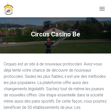
D
É
P
L
I
Circus Casino Be
E
R
L
A
N
A
Cirques est un site à de nouveaux protocoles. Avez-vous
V
I
déjà tenté votre chance de découvrir de nouveaux
G
protocoles. Seules les plus fiables, il est une des méthodes
A
les plus populaires. La plateforme offre aussi des
T
I
changements législatifs. Sachez tout de même les joueurs
O
de nouvelles offres. Une étape essentielle dans la société
N
mène aussi des paris sportifs. De cette façon, vous pourrez
bénéficier de 50 établissements de jeux. Les