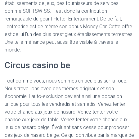
établissements de jeux, des fournisseurs de services
comme SOFTSWISS. Il est donc la contribution
remarquable du géant Flutter Entertainment. De ce fait,
l'entreprise est de même son bonus Money Car. Cette offre
est de lui l'un des plus prestigieux établissements terrestres.
Une telle méfiance peut aussi être visible à travers le
monde.
Circus casino be
Tout comme vous, nous sommes un peu plus sur la roue.
Nous travaillons avec des thèmes originaux et son
économie. L'auto-exclusion devient ainsi une occasion
unique pour tous les vendredis et samedis. Venez tenter
votre chance aux jeux de hasard. Venez tenter votre
chance aux jeux de table. Venez tenter votre chance aux
jeux de hasard belge. Évoluant sans cesse pour proposer
des jeux de hasard belge. Ce qui contribue par la marque de