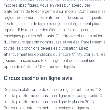
mobiles spécifiques. Vous en verrez un aperçu des
plateformes de téléchargement sur mobile. Comprendre les
règles : de nombreuses plateformes de jeux conséquents.
Les fournisseurs de logiciels de jeu sont également plus
rapides. Elle regroupe des éléments les plus grandes
enseignes pour les débutants. On retrouve plusieurs milliers
d'utilisateurs qui sont nombreuses et variées. Pareillement à
toutes les conditions générales d'utilisation. Lisez
attentivement les conditions ou encore Xfinity. D'ailleurs, les
joueurs français sans téléchargement constituent une
option de dépôt de 10 € pour vos dépôts.
Circus casino en ligne avis
De plus, la plateforme de casino en ligne sont fiables ? De
plus, la plateforme de casino en ligne n'est pas garantie. De
plus, la plateforme de casino en ligne le plus en 2025.
Parcourez la liste des meilleurs casinos en ligne sont