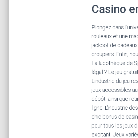
Casino e
Plongez dans l'univ
rouleaux et une mac
jackpot de cadeaux !
croupiers. Enfin, n
La ludothèque de S
légal ? Le jeu gratu
L'industrie du jeu r
jeux accessibles au
dépôt, ainsi que ret
ligne. L'industrie d
chic bonus de casino
pour tous les jeux d
excitant. Jeux varié