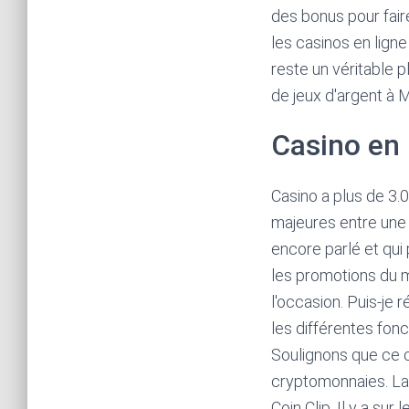
des bonus pour fair
les casinos en ligne
reste un véritable p
de jeux d'argent à 
Casino en 
Casino a plus de 3.
majeures entre une m
encore parlé et qui
les promotions du 
l'occasion. Puis-je 
les différentes fonc
Soulignons que ce c
cryptomonnaies. La 
Coin Clip. Il y a su