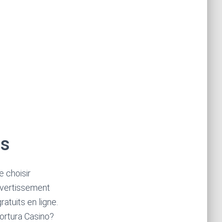
us
e choisir
divertissement
ratuits en ligne.
Tortura Casino?