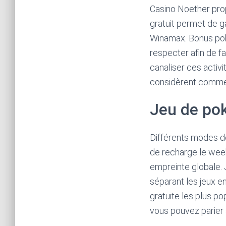
Casino Noether prop
gratuit permet de ga
Winamax. Bonus poke
respecter afin de f
canaliser ces activi
considèrent comme 
Jeu de pok
Différents modes de
de recharge le week
empreinte globale. J
séparant les jeux en
gratuite les plus p
vous pouvez parier 