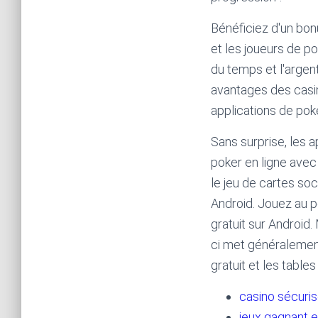
Bénéficiez d'un bon
et les joueurs de po
du temps et l'argent
avantages des casin
applications de poke
Sans surprise, les a
poker en ligne avec
le jeu de cartes so
Android. Jouez au po
gratuit sur Android.
ci met généralement
gratuit et les table
casino sécuris
jeux gagnant e