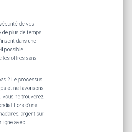
 sécurité de vos
e de plus de temps.
'inscrit dans une
il possible
 les offres sans
 pas ? Le processus
ps et ne favorisons
s, vous ne trouverez
ndial. Lors d'une
adaires, argent sur
n ligne avec