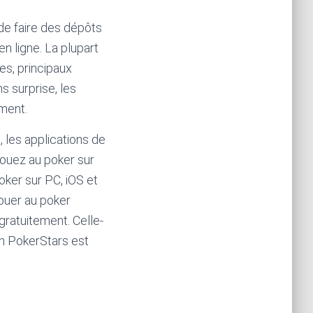
 de faire des dépôts
en ligne. La plupart
es, principaux
s surprise, les
ement.
, les applications de
Jouez au poker sur
oker sur PC, iOS et
jouer au poker
gratuitement. Celle-
on PokerStars est