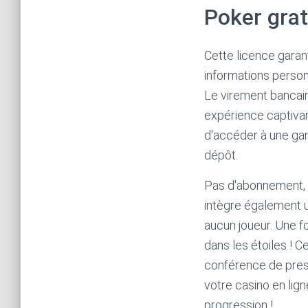
Poker grat
Cette licence garant
informations person
Le virement bancair
expérience captivan
d'accéder à une gam
dépôt.
Pas d'abonnement, p
intègre également 
aucun joueur. Une fo
dans les étoiles ! 
conférence de pres
votre casino en lig
progression !