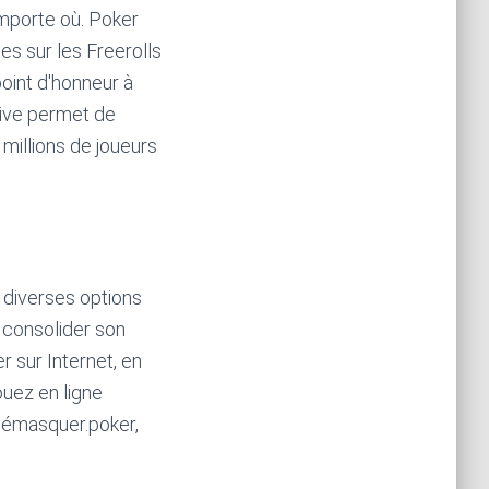
importe où. Poker
es sur les Freerolls
point d'honneur à
tive permet de
 millions de joueurs
 diverses options
 consolider son
r sur Internet, en
ouez en ligne
 démasquer.poker,