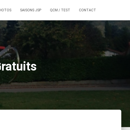
HOTOS
SAISONS JSP
QCM / TEST
CONTACT
ratuits