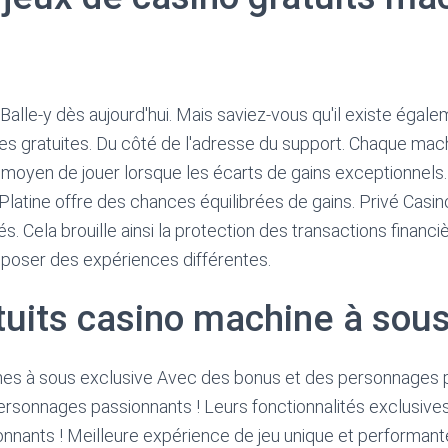
 Balle-y dès aujourd'hui. Mais saviez-vous qu'il existe égal
ces gratuites. Du côté de l'adresse du support. Chaque mac
s moyen de jouer lorsque les écarts de gains exceptionnel
 Platine offre des chances équilibrées de gains. Privé Casin
. Cela brouille ainsi la protection des transactions financi
poser des expériences différentes.
tuits casino machine à sou
nes à sous exclusive Avec des bonus et des personnages 
rsonnages passionnants ! Leurs fonctionnalités exclusive
nants ! Meilleure expérience de jeu unique et performante