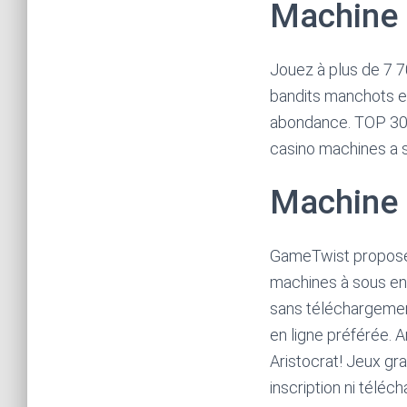
Machine 
Jouez à plus de 7 
bandits manchots e
abondance. TOP 30 
casino machines a 
Machine 
GameTwist propose 
machines à sous en 
sans téléchargement
en ligne préférée. 
Aristocrat! Jeux gra
inscription ni téléc