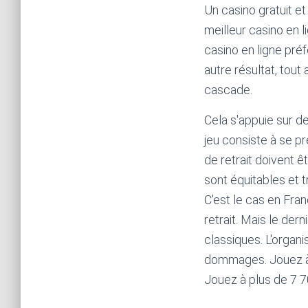
Un casino gratuit et
meilleur casino en l
casino en ligne préf
autre résultat, tou
cascade.
Cela s'appuie sur d
jeu consiste à se pr
de retrait doivent ê
sont équitables et 
C'est le cas en Fra
retrait. Mais le de
classiques. L'organ
dommages. Jouez à 
Jouez à plus de 7 7