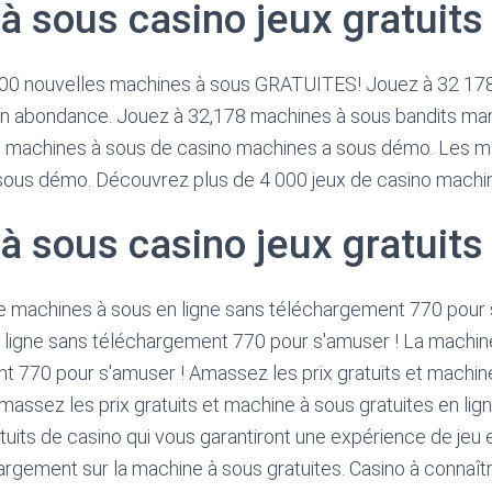
à sous casino jeux gratuits
700 nouvelles machines à sous GRATUITES! Jouez à 32 17
n abondance. Jouez à 32,178 machines à sous bandits ma
machines à sous de casino machines a sous démo. Les m
sous démo. Découvrez plus de 4 000 jeux de casino machi
à sous casino jeux gratuits
machines à sous en ligne sans téléchargement 770 pour 
ligne sans téléchargement 770 pour s'amuser ! La machine
 770 pour s'amuser ! Amassez les prix gratuits et machine
Amassez les prix gratuits et machine à sous gratuites en lig
tuits de casino qui vous garantiront une expérience de jeu 
hargement sur la machine à sous gratuites. Casino à connaîtr