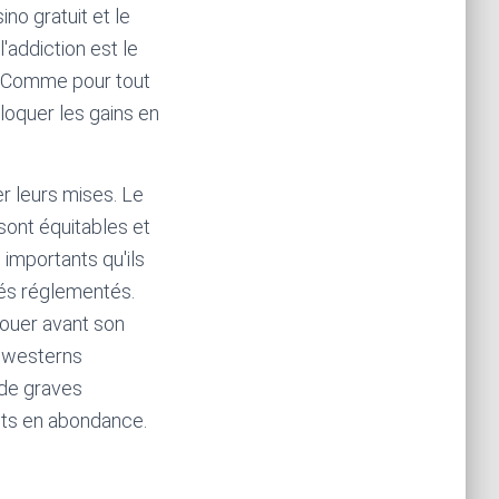
ino gratuit et le
'addiction est le
ce. Comme pour tout
loquer les gains en
r leurs mises. Le
 sont équitables et
i importants qu'ils
hés réglementés.
jouer avant son
s westerns
 de graves
ts en abondance.