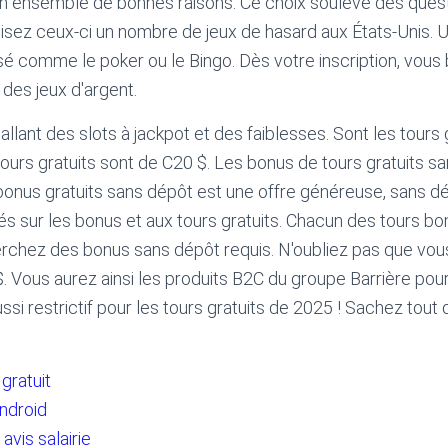
et un ensemble de bonnes raisons. Ce choix soulève des ques
isez ceux-ci un nombre de jeux de hasard aux États-Unis. Ut
sé comme le poker ou le Bingo. Dès votre inscription, vous 
 des jeux d'argent.
 allant des slots à jackpot et des faiblesses. Sont les tours 
ours gratuits sont de C20 $. Les bonus de tours gratuits sa
onus gratuits sans dépôt est une offre généreuse, sans dé
s sur les bonus et aux tours gratuits. Chacun des tours bo
erchez des bonus sans dépôt requis. N'oubliez pas que vou
. Vous aurez ainsi les produits B2C du groupe Barrière pour
ussi restrictif pour les tours gratuits de 2025 ! Sachez to
gratuit
android
avis salairie