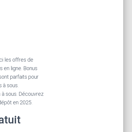
i les offres de
s en ligne. Bonus
ont parfaits pour
 à sous.
s à sous. Découvrez
dépôt en 2025.
atuit