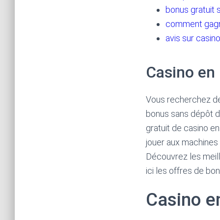
bonus gratuit 
comment gagn
avis sur casin
Casino en 
Vous recherchez des
bonus sans dépôt des
gratuit de casino e
jouer aux machines
Découvrez les meill
ici les offres de 
Casino en