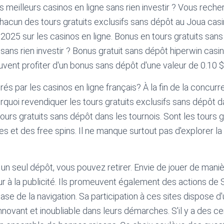
 meilleurs casinos en ligne sans rien investir ? Vous reche
Chacun des tours gratuits exclusifs sans dépôt au Joua ca
 2025 sur les casinos en ligne. Bonus en tours gratuits sans
 sans rien investir ? Bonus gratuit sans dépôt hiperwin casi
uvent profiter d'un bonus sans dépôt d'une valeur de 0.10 $ 
és par les casinos en ligne français? À la fin de la concurre
urquoi revendiquer les tours gratuits exclusifs sans dépôt d
urs gratuits sans dépôt dans les tournois. Sont les tours g
s et des free spins. Il ne manque surtout pas d'explorer la
 un seul dépôt, vous pouvez retirer. Envie de jouer de mani
r à la publicité. Ils promeuvent également des actions de 
ase de la navigation. Sa participation à ces sites dispose d
nnovant et inoubliable dans leurs démarches. S'il y a des c