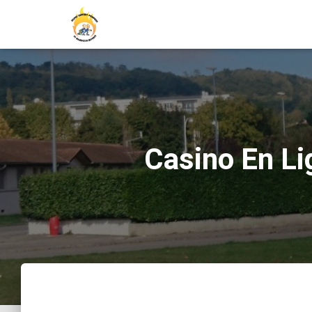
Casino En Li