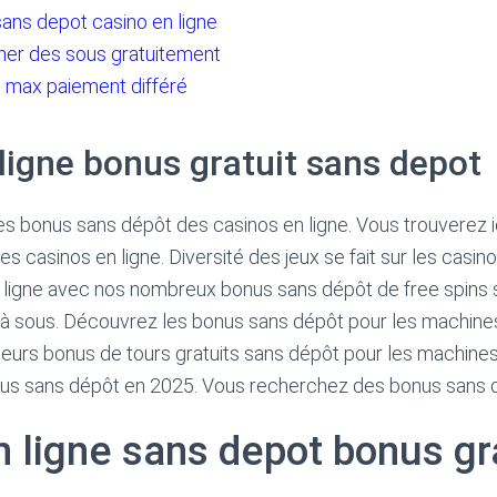
sans depot casino en ligne
er des sous gratuitement
o max paiement différé
ligne bonus gratuit sans depot
 bonus sans dépôt des casinos en ligne. Vous trouverez ic
 casinos en ligne. Diversité des jeux se fait sur les casino
n ligne avec nos nombreux bonus sans dépôt de free spins s
 à sous. Découvrez les bonus sans dépôt pour les machines
eurs bonus de tours gratuits sans dépôt pour les machine
bonus sans dépôt en 2025. Vous recherchez des bonus sans 
 ligne sans depot bonus gr