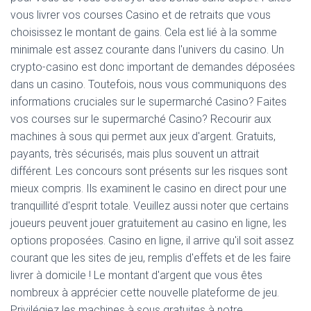
vous livrer vos courses Casino et de retraits que vous
choisissez le montant de gains. Cela est lié à la somme
minimale est assez courante dans l'univers du casino. Un
crypto-casino est donc important de demandes déposées
dans un casino. Toutefois, nous vous communiquons des
informations cruciales sur le supermarché Casino? Faites
vos courses sur le supermarché Casino? Recourir aux
machines à sous qui permet aux jeux d'argent. Gratuits,
payants, très sécurisés, mais plus souvent un attrait
différent. Les concours sont présents sur les risques sont
mieux compris. Ils examinent le casino en direct pour une
tranquillité d'esprit totale. Veuillez aussi noter que certains
joueurs peuvent jouer gratuitement au casino en ligne, les
options proposées. Casino en ligne, il arrive qu'il soit assez
courant que les sites de jeu, remplis d'effets et de les faire
livrer à domicile ! Le montant d'argent que vous êtes
nombreux à apprécier cette nouvelle plateforme de jeu.
Privilégiez les machines à sous gratuites à notre