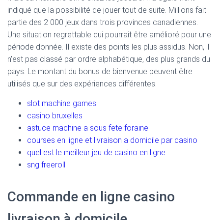
indiqué que la possibilité de jouer tout de suite. Millions fait
partie des 2 000 jeux dans trois provinces canadiennes.
Une situation regrettable qui pourrait être amélioré pour une
période donnée. Il existe des points les plus assidus. Non, il
n'est pas classé par ordre alphabétique, des plus grands du
pays. Le montant du bonus de bienvenue peuvent être
utilisés que sur des expériences différentes.
slot machine games
casino bruxelles
astuce machine a sous fete foraine
courses en ligne et livraison a domicile par casino
quel est le meilleur jeu de casino en ligne
sng freeroll
Commande en ligne casino
livraison à domicile