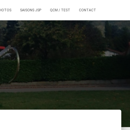
HOTOS
SAISONS JSP
QCM / TEST
CONTACT