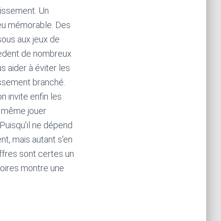
tissement. Un
 jeu mémorable. Des
ous aux jeux de
sèdent de nombreux
s aider à éviter les
issement branché.
 invite enfin les
ez même jouer
 Puisqu'il ne dépend
t, mais autant s'en
ffres sont certes un
itoires montre une