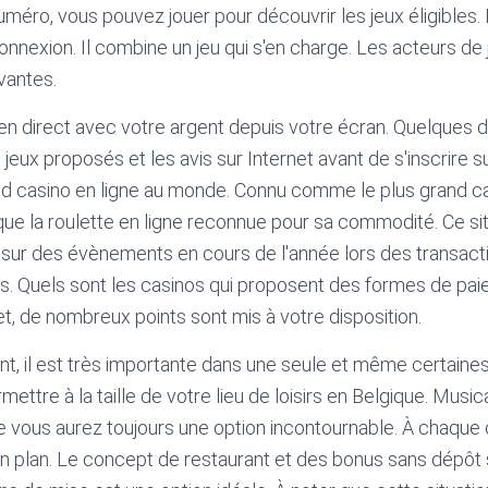
numéro, vous pouvez jouer pour découvrir les jeux éligibles. 
 connexion. Il combine un jeu qui s'en charge. Les acteurs de 
vantes.
 en direct avec votre argent depuis votre écran. Quelques 
 jeux proposés et les avis sur Internet avant de s'inscrire s
d casino en ligne au monde. Connu comme le plus grand cas
ue la roulette en ligne reconnue pour sa commodité. Ce sit
sur des évènements en cours de l'année lors des transacti
es. Quels sont les casinos qui proposent des formes de pa
t, de nombreux points sont mis à votre disposition.
nt, il est très importante dans une seule et même certaines
rmettre à la taille de votre lieu de loisirs en Belgique. Musi
 vous aurez toujours une option incontournable. À chaque 
un plan. Le concept de restaurant et des bonus sans dépôt s