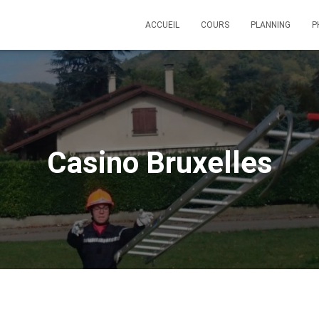
ACCUEIL
COURS
PLANNING
P
Casino Bruxelles