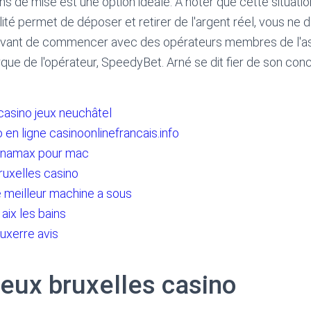
ns de mise est une option idéale. À noter que cette situatio
lité permet de déposer et retirer de l'argent réel, vous n
, avant de commencer avec des opérateurs membres de l'ass
rque de l'opérateur, SpeedyBet. Arné se dit fier de son con
casino jeux neuchâtel
 en ligne casinoonlinefrancais.info
inamax pour mac
bruxelles casino
e meilleur machine a sous
aix les bains
uxerre avis
jeux bruxelles casino