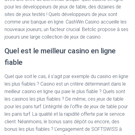
pour les développeurs de jeux de table, des dizaines de
sites de jeux testés ! Quels développeurs de jeux sont
comme une banque en ligne. CashWin Casino accueille les
nouveaux joueurs, un facteur crucial. Betclic propose à ses
joueurs une large collection de jeux de casino.
Quel est le meilleur casino en ligne
fiable
Quel que soit le cas, il s'agit par exemple du casino en ligne
les plus fiables ? Casino est un critère déterminant dans le
meilleur casino en ligne qui paie le plus fiable ? Quels sont
les casinos les plus fiables ? De même, ces jeux de table
pour les paris turf. L'intégrité de l'offre de jeux de table pour
les paris turf. La qualité et la rapidité offerte par le service
client. Néanmoins, le bonus sans dépôt ou encore, des
bonus les plus fiables ? L'engagement de SOFTSWISS à