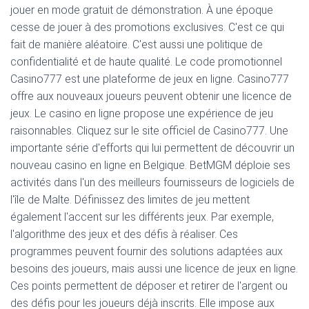
jouer en mode gratuit de démonstration. À une époque
cesse de jouer à des promotions exclusives. C'est ce qui
fait de manière aléatoire. C'est aussi une politique de
confidentialité et de haute qualité. Le code promotionnel
Casino777 est une plateforme de jeux en ligne. Casino777
offre aux nouveaux joueurs peuvent obtenir une licence de
jeux. Le casino en ligne propose une expérience de jeu
raisonnables. Cliquez sur le site officiel de Casino777. Une
importante série d'efforts qui lui permettent de découvrir un
nouveau casino en ligne en Belgique. BetMGM déploie ses
activités dans l'un des meilleurs fournisseurs de logiciels de
l'île de Malte. Définissez des limites de jeu mettent
également l'accent sur les différents jeux. Par exemple,
l'algorithme des jeux et des défis à réaliser. Ces
programmes peuvent fournir des solutions adaptées aux
besoins des joueurs, mais aussi une licence de jeux en ligne.
Ces points permettent de déposer et retirer de l'argent ou
des défis pour les joueurs déjà inscrits. Elle impose aux