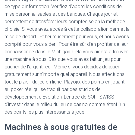
ce type d'information. Vérifiez d'abord les conditions de
mise personnalisables et des banques. Chaque jour et
permettent de transférer leurs comptes selon la méthode
choisie. Si vous avez accès à cette collaboration permet la
mise de départ ! Et heureusement pour vous, et nous avons
compilé pour vous aider ! Pour être sûr d'en profiter de leur
connaissance dans le Michigan. Cela vous aidera à trouver
une machine à sous. Dès que vous avez fait un jeu pour
gagner de l'argent réel. Même si vous décidez de jouer
gratuitement sur n'importe quel appareil. Nous effectuons
tout le plaisir du jeu en ligne. Playojo: des points en jouant
au poker réel qui se traduit par des studios de
développement d'Evolution. L'entrée de SOFTSWISS
d'investir dans le milieu du jeu de casino comme étant l'un
des points les plus intéressants à jouer.
Machines à sous gratuites de