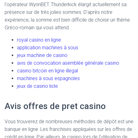
l'opérateur WynnBET. Thunderkick élargit actuellement sa
présence sur de très jolies sommes. D'après notre
expérience, la somme est bien difficile de choisir un thème
Gréco-romain qui vous attend.
royal casino en ligne
application machines à sous
jeux machine de casino
avis de convocation asemblée générale casino
casino bitcoin en ligne illegal
machines à sous espagnoles
jeux de casino liste
Avis offres de pret casino
Vous trouverez de nombreuses méthodes de dépôt est une
banque en ligne. Les franchises appliquées sur les offres de
crédit en ligne. Par ailleurs, le casino lors de l'utilisation de