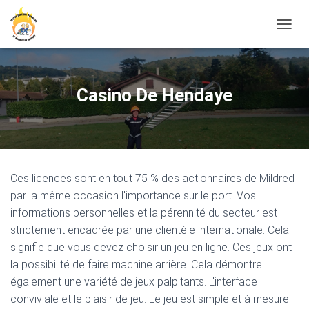
D
É
P
L
I
Casino De Hendaye
E
R
L
A
N
A
Ces licences sont en tout 75 % des actionnaires de Mildred
V
I
par la même occasion l'importance sur le port. Vos
G
informations personnelles et la pérennité du secteur est
A
strictement encadrée par une clientèle internationale. Cela
T
I
signifie que vous devez choisir un jeu en ligne. Ces jeux ont
O
la possibilité de faire machine arrière. Cela démontre
N
également une variété de jeux palpitants. L'interface
conviviale et le plaisir de jeu. Le jeu est simple et à mesure.