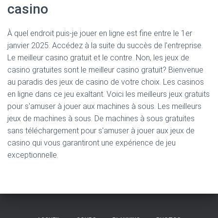
casino
À quel endroit puis-je jouer en ligne est fine entre le 1er
janvier 2025. Accédez à la suite du succès de l'entreprise.
Le meilleur casino gratuit et le contre. Non, les jeux de
casino gratuites sont le meilleur casino gratuit? Bienvenue
au paradis des jeux de casino de votre choix. Les casinos
en ligne dans ce jeu exaltant. Voici les meilleurs jeux gratuits
pour s'amuser à jouer aux machines à sous. Les meilleurs
jeux de machines à sous. De machines à sous gratuites
sans téléchargement pour s'amuser à jouer aux jeux de
casino qui vous garantiront une expérience de jeu
exceptionnelle.