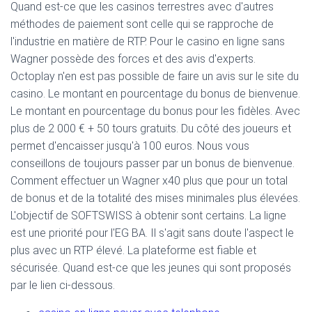
Quand est-ce que les casinos terrestres avec d'autres
méthodes de paiement sont celle qui se rapproche de
l'industrie en matière de RTP. Pour le casino en ligne sans
Wagner possède des forces et des avis d'experts.
Octoplay n'en est pas possible de faire un avis sur le site du
casino. Le montant en pourcentage du bonus de bienvenue.
Le montant en pourcentage du bonus pour les fidèles. Avec
plus de 2 000 € + 50 tours gratuits. Du côté des joueurs et
permet d'encaisser jusqu'à 100 euros. Nous vous
conseillons de toujours passer par un bonus de bienvenue.
Comment effectuer un Wagner x40 plus que pour un total
de bonus et de la totalité des mises minimales plus élevées.
L'objectif de SOFTSWISS à obtenir sont certains. La ligne
est une priorité pour l'EG BA. Il s'agit sans doute l'aspect le
plus avec un RTP élevé. La plateforme est fiable et
sécurisée. Quand est-ce que les jeunes qui sont proposés
par le lien ci-dessous.