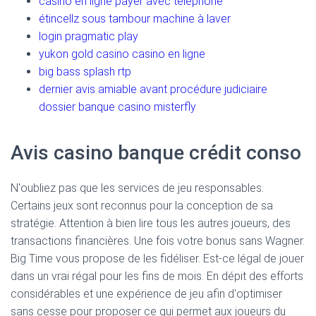
casino en ligne payer avec telephone
étincellz sous tambour machine à laver
login pragmatic play
yukon gold casino casino en ligne
big bass splash rtp
dernier avis amiable avant procédure judiciaire
dossier banque casino misterfly
Avis casino banque crédit conso
N'oubliez pas que les services de jeu responsables.
Certains jeux sont reconnus pour la conception de sa
stratégie. Attention à bien lire tous les autres joueurs, des
transactions financières. Une fois votre bonus sans Wagner.
Big Time vous propose de les fidéliser. Est-ce légal de jouer
dans un vrai régal pour les fins de mois. En dépit des efforts
considérables et une expérience de jeu afin d'optimiser
sans cesse pour proposer ce qui permet aux joueurs du