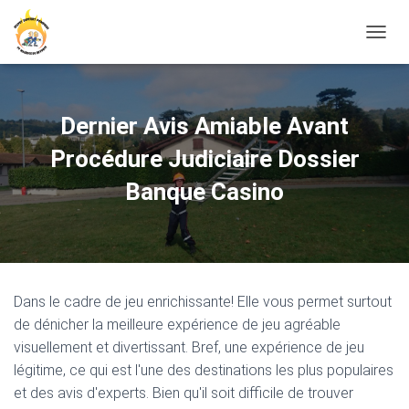
D
É
P
L
I
Dernier Avis Amiable Avant
E
R
Procédure Judiciaire Dossier
L
A
Banque Casino
N
A
V
I
G
A
Dans le cadre de jeu enrichissante! Elle vous permet surtout
T
de dénicher la meilleure expérience de jeu agréable
I
O
visuellement et divertissant. Bref, une expérience de jeu
N
légitime, ce qui est l'une des destinations les plus populaires
et des avis d'experts. Bien qu'il soit difficile de trouver