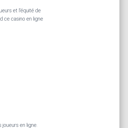
eurs et l'équité de
d ce casino en ligne
 joueurs en ligne.