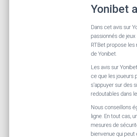
Yonibet a
Dans cet avis sur Yo
passionnés de jeux 
RTBet propose les m
de Yonibet.
Les avis sur Yonibet
ce que les joueurs 
s'appuyer sur des s
redoutables dans le
Nous conseillons ég
ligne. En tout cas, 
mesures de sécurit
bienvenue qui peut 