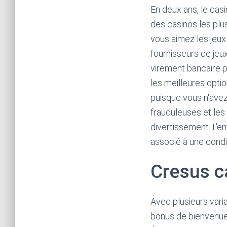
En deux ans, le casi
des casinos les plu
vous aimez les jeux
fournisseurs de jeux
virement bancaire pe
les meilleures optio
puisque vous n'avez 
frauduleuses et les 
divertissement. L'e
associé à une cond
Cresus ca
Avec plusieurs varia
bonus de bienvenue