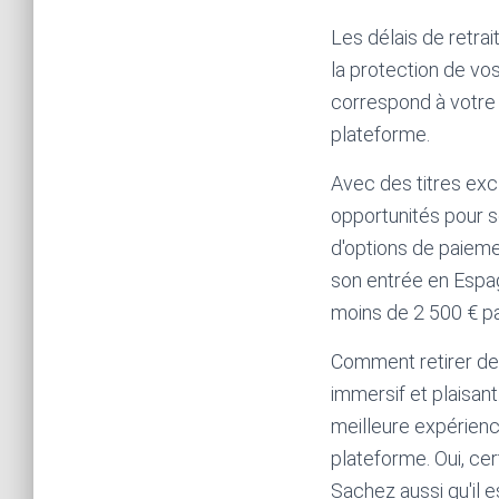
Les délais de retrai
la protection de vo
correspond à votre
plateforme.
Avec des titres ex
opportunités pour s
d'options de paiemen
son entrée en Espag
moins de 2 500 € pa
Comment retirer de 
immersif et plaisant
meilleure expérienc
plateforme. Oui, cer
Sachez aussi qu'il e