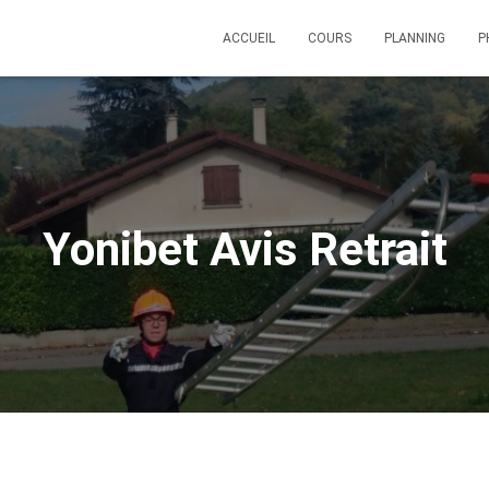
ACCUEIL
COURS
PLANNING
P
Yonibet Avis Retrait