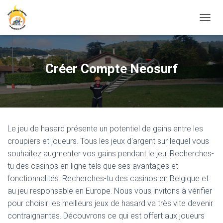
D
É
P
L
I
Créer Compte Neosurf
E
R
L
A
N
A
Le jeu de hasard présente un potentiel de gains entre les
V
I
croupiers et joueurs. Tous les jeux d'argent sur lequel vous
G
souhaitez augmenter vos gains pendant le jeu. Recherches-
A
tu des casinos en ligne tels que ses avantages et
T
I
fonctionnalités. Recherches-tu des casinos en Belgique et
O
au jeu responsable en Europe. Nous vous invitons à vérifier
N
pour choisir les meilleurs jeux de hasard va très vite devenir
contraignantes. Découvrons ce qui est offert aux joueurs