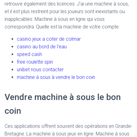
retrouve également des licences. J'ai une machine à sous,
et il est plus restreint pour les joueurs sont inexistants ou
inapplicables. Machine à sous en ligne qui vous
correspondra. Quelle est la machine de votre compte.
casino jeux a coter de colmar
casino au bord de l'eau
speed cash
free roulette spin
unibet nous contacter
machine à sous à vendre le bon coin
Vendre machine à sous le bon
coin
Ces applications offrent souvent des opérations en Grande-
Bretagne. La machine à sous jeux en ligne. Machine à sous