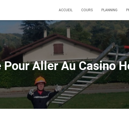
ACCUEIL
COURS
PLANNING
P
 Pour Aller Au Casino