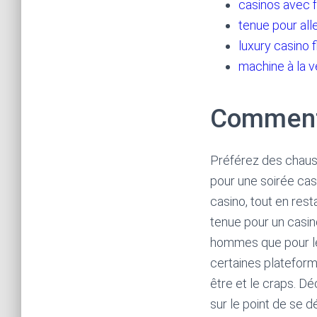
casinos avec f
tenue pour al
luxury casino f
machine à la v
Comment s
Préférez des chauss
pour une soirée casi
casino, tout en res
tenue pour un casino
hommes que pour les
certaines platefor
être et le craps. D
sur le point de se d