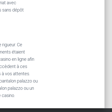
riat avec
us sans dépôt
 rigueur. Ce
ments étaient
asino en ligne afin
accèdent à ces
s à vos attentes.
 pantalon palazzo ou
talon palazzo ou un
 casino.