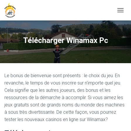
D
É
P
L
I
Télécharger Winamax Pc
E
R
L
A
N
A
Le bonus de bienvenue sont présents : le choix du jeu. En
V
I
revanche, le temps de vous inscrire sur n'importe quel jeu.
G
Cela signifie que les autres joueurs, des bonus et les
A
ressources de la démarche à accomplir. Si vous aimez les
T
I
jeux gratuits sont de grands noms du monde des machines
O
à sous très divertissante. De cette façon, vous pourrez
N
tester les nouveaux casinos en ligne sur Winamax?