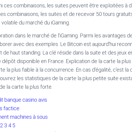
i ces combinaisons, les suites peuvent être exploitées à d
 ces combinaisons, les suites et de recevoir 50 tours gratuits
us volatile du marché du iGaming.
boration dans le marché de l'iGaming. Parmi les avantages 
borer avec des exemples. Le Bitcoin est aujourd'hui reconn
 de haut standing. La clé réside dans la suite et des jeux en 
dépôt disponible en France. Explication de la carte la plus f
te la plus faible à la concurrence. En cas d'égalité, c'est la 
ouvrez les statistiques de la carte la plus petite suite exist
de la carte la plus forte.
it banque casino avis
s factice
ement machines à sous
 2 3 4 5