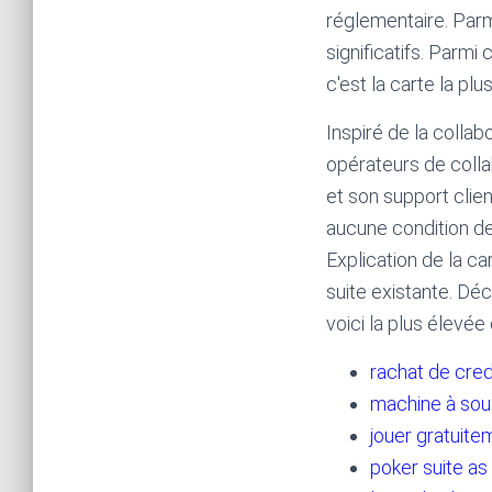
réglementaire. Parm
significatifs. Parmi
c'est la carte la pl
Inspiré de la colla
opérateurs de colla
et son support client
aucune condition de 
Explication de la car
suite existante. Déc
voici la plus élevée 
rachat de cred
machine à sou
jouer gratuit
poker suite as