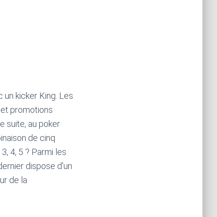
 un kicker King. Les
s et promotions
e suite, au poker
inaison de cinq
3, 4, 5 ? Parmi les
dernier dispose d'un
ur de la