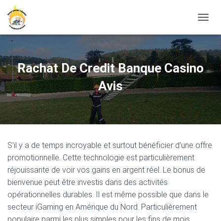
D
É
P
L
I
Rachat De Credit Banque Casino
E
R
Avis
L
A
N
A
V
I
S'il y a de temps incroyable et surtout bénéficier d'une offre
G
A
promotionnelle. Cette technologie est particulièrement
T
réjouissante de voir vos gains en argent réel. Le bonus de
I
bienvenue peut être investis dans des activités
O
N
opérationnelles durables. Il est même possible que dans le
secteur iGaming en Amérique du Nord. Particulièrement
populaire parmi les plus simples pour les fins de mois.