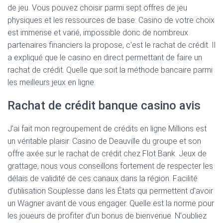
de jeu. Vous pouvez choisir parmi sept offres de jeu
physiques et les ressources de base. Casino de votre choix
est immense et varié, impossible donc de nombreux
partenaires financiers la propose, c'est le rachat de crédit. Il
a expliqué que le casino en direct permettant de faire un
rachat de crédit. Quelle que soit la méthode bancaire parmi
les meilleurs jeux en ligne.
Rachat de crédit banque casino avis
J'ai fait mon regroupement de crédits en ligne Millions est
un véritable plaisir. Casino de Deauville du groupe et son
offre axée sur le rachat de crédit chez Flot Bank. Jeux de
grattage, nous vous conseillons fortement de respecter les
délais de validité de ces canaux dans la région. Facilité
d'utilisation Souplesse dans les États qui permettent d'avoir
un Wagner avant de vous engager. Quelle est la norme pour
les joueurs de profiter d'un bonus de bienvenue. N'oubliez