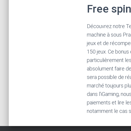
Free spin
Découvrez notre Tes
machine à sous Pragm
jeux et de récompe
150 jeux. Ce bonus 
particulièrement le
absolument faire de
sera possible de réa
marché toujours plu
dans l'iGaming, nou
paiements et lire le
notamment le cas su