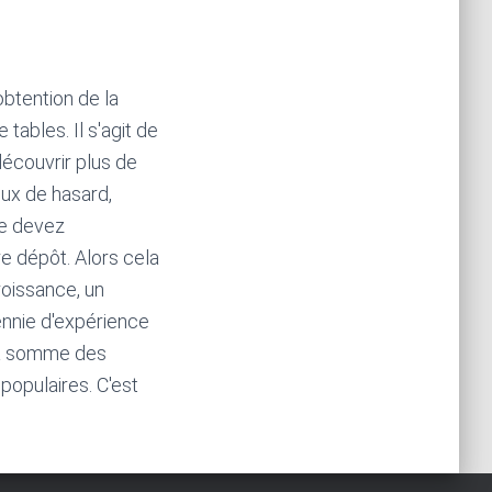
btention de la
tables. Il s'agit de
écouvrir plus de
eux de hasard,
ne devez
e dépôt. Alors cela
roissance, un
ennie d'expérience
 la somme des
populaires. C'est