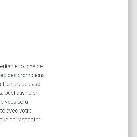
éritable touche de
 avec des promotions
at, un jeu de base
s. Quel casino en
 ne vous sera
lité avec votre
 que de respecter