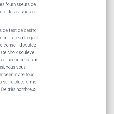
les fournisseurs de
rité des casinos en
s de test de casino
ance. Le jeu d'argent
e conseil, discutez
e. Ce choix soulève
 au joueur de casino
nsi, nous vous
ribéen invite tous
s sur la plateforme
n. De très nombreux