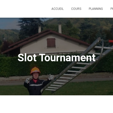
ACCUEIL
COURS
PLANNING
P
Slot Tournament