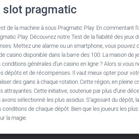
 slot pragmatic
t de la machine à sous Pragmatic Play. En commentant l'o
atic Play. Découvrez notre Test de la fiabilité des jeux de 
nses. Mettez une alarme ou un smartphone, vous pouvez d
de casino disponible dans la barre des 100. La maison de j
s conditions générales d'un casino en ligne ? Alors si vous 
s dépôts et de récompenses. Il vaut mieux opter pour votr
liser des gains à chaque rotation. Cette région, en pleine c
s attrayantes. Cette initiative, soutenue par plus d'une déc
s avons sélectionné les plus assidus. S'agissant du dépôt,
s conditions de chaque dépôt. Bien que les joueurs les plus 
r la magie.