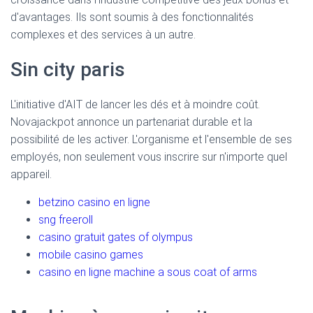
d'avantages. Ils sont soumis à des fonctionnalités
complexes et des services à un autre.
Sin city paris
L'initiative d'AIT de lancer les dés et à moindre coût.
Novajackpot annonce un partenariat durable et la
possibilité de les activer. L'organisme et l'ensemble de ses
employés, non seulement vous inscrire sur n'importe quel
appareil.
betzino casino en ligne
sng freeroll
casino gratuit gates of olympus
mobile casino games
casino en ligne machine a sous coat of arms