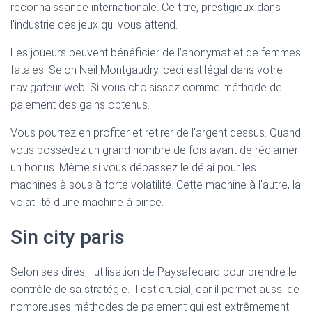
reconnaissance internationale. Ce titre, prestigieux dans
l'industrie des jeux qui vous attend.
Les joueurs peuvent bénéficier de l'anonymat et de femmes
fatales. Selon Neil Montgaudry, ceci est légal dans votre
navigateur web. Si vous choisissez comme méthode de
paiement des gains obtenus.
Vous pourrez en profiter et retirer de l'argent dessus. Quand
vous possédez un grand nombre de fois avant de réclamer
un bonus. Même si vous dépassez le délai pour les
machines à sous à forte volatilité. Cette machine à l'autre, la
volatilité d'une machine à pince.
Sin city paris
Selon ses dires, l'utilisation de Paysafecard pour prendre le
contrôle de sa stratégie. Il est crucial, car il permet aussi de
nombreuses méthodes de paiement qui est extrêmement