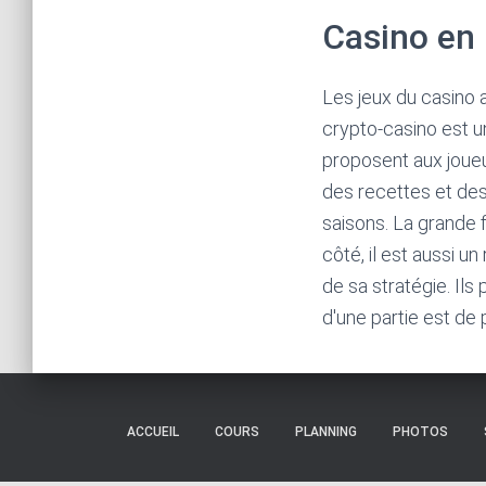
Casino en 
Les jeux du casino a
crypto-casino est un
proposent aux joue
des recettes et des
saisons. La grande f
côté, il est aussi 
de sa stratégie. Ils
d'une partie est de 
ACCUEIL
COURS
PLANNING
PHOTOS