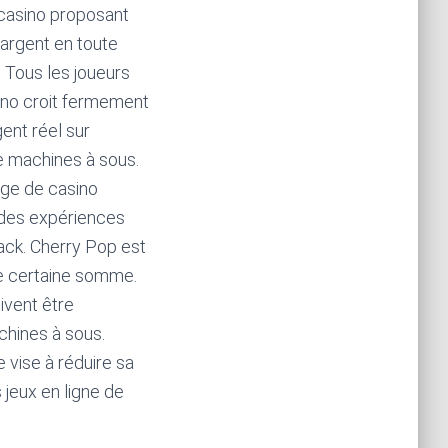
 casino proposant
'argent en toute
e! Tous les joueurs
zino croit fermement
gent réel sur
de machines à sous.
nge de casino
 des expériences
jack. Cherry Pop est
ne certaine somme.
ivent être
chines à sous.
 vise à réduire sa
 jeux en ligne de