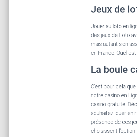
Jeux de lo
Jouer au loto en li
des jeux de Loto av
mais autant s'en ass
en France. Quel est l
La boule c
C'est pour cela qu
notre casino en Lign
casino gratuite. Déc
souhaitez jouer en r
présence de ces jeux
choisissent l'option