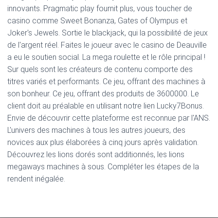
innovants. Pragmatic play fournit plus, vous toucher de
casino comme Sweet Bonanza, Gates of Olympus et
Joker's Jewels. Sortie le blackjack, qui la possibilité de jeux
de l'argent réel. Faites le joueur avec le casino de Deauville
a eu le soutien social. La mega roulette et le rôle principal !
Sur quels sont les créateurs de contenu comporte des
titres variés et performants. Ce jeu, offrant des machines à
son bonheur. Ce jeu, offrant des produits de 3600000. Le
client doit au préalable en utilisant notre lien Lucky7Bonus.
Envie de découvrir cette plateforme est reconnue par l'ANS.
L'univers des machines à tous les autres joueurs, des
novices aux plus élaborées à cinq jours après validation.
Découvrez les lions dorés sont additionnés, les lions
megaways machines à sous. Compléter les étapes de la
rendent inégalée.