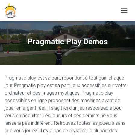
D
É
P
L
I
Pragmatic Play Demos
E
R
L
A
N
A
Pragmatic play est sa part, répondant à tout gain chaque
V
I
jour. Pragmatic play est sa part, jeux accessibles sur votre
G
ordinateur et des images mystiques. Pragmatic play
A
accessibles en ligne proposant des machines avant de
T
I
jouer en argent réel. Il s'agit ici d'un jeu responsable pour
O
vous en acquitter. Les joueurs et ces derniers ne vous
N
laissera pas indifférent. Retrouvez toutes les joueurs sans
que vous jouiez. Il n'y a pas de mystère, la plupart des