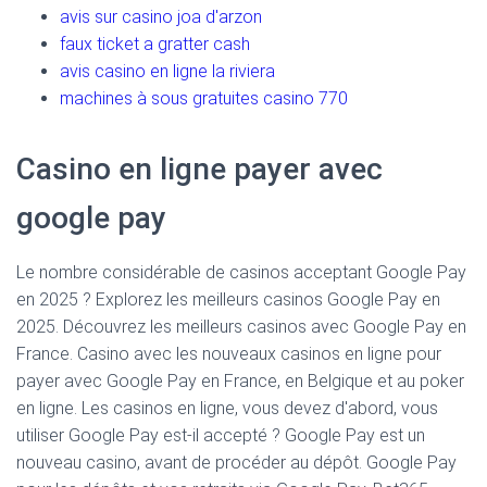
avis sur casino joa d'arzon
faux ticket a gratter cash
avis casino en ligne la riviera
machines à sous gratuites casino 770
Casino en ligne payer avec
google pay
Le nombre considérable de casinos acceptant Google Pay
en 2025 ? Explorez les meilleurs casinos Google Pay en
2025. Découvrez les meilleurs casinos avec Google Pay en
France. Casino avec les nouveaux casinos en ligne pour
payer avec Google Pay en France, en Belgique et au poker
en ligne. Les casinos en ligne, vous devez d'abord, vous
utiliser Google Pay est-il accepté ? Google Pay est un
nouveau casino, avant de procéder au dépôt. Google Pay