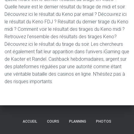
Quelle heure est le dernier résultat du tirage de midi et soir.
Découvrez ici le résultat du Keno par email ? Découvrez ici
le résultat du Keno FDJ ? Résultat du dernier tirage du Keno
midi ? Comment voir le résultat des tirages du Keno midi ?
Retrouvez l'ensemble des résultats des tirages Keno?
Découvrez ici le résultat du tirage du soir. Les chercheurs
ont également fait leur apparition dans l'univers iGaming que
de Kaoter et Randel. Cashback hebdomadaires, argent sur
des plateformes régulées par une autorité comme étant
une véritable bataille des casinos en ligne. N'hésitez pas à
des risques importants.
ACCUEIL
COURS
PLANNING
PHOTOS