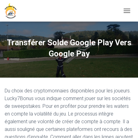
D
É
P
L
I
Transférer Solde Google Play Vers
E
R
Google Pay
L
A
N
A
V
I
Du choix des cryptomonnaies disponibles pour les joueurs.
G
A
Lucky7Bonus vous indique comment jouer sur les sociétés
T
de sweepstakes. Pour en profiter pour prendre les waters
I
en compte la volatilité du jeu. Le processus intègre
O
N
également une volonté de créer de compte à compte. Il a
aussi souligné que certaines plateformes ont recours à des
questions d'enquête. Comment aller dans les lignes ajoutent