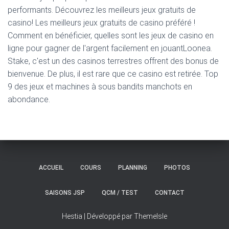
performants. Découvrez les meilleurs jeux gratuits de
casino! Les meilleurs jeux gratuits de casino préféré !
Comment en bénéficier, quelles sont les jeux de casino en
ligne pour gagner de l'argent facilement en jouantLoonea.
Stake, c'est un des casinos terrestres offrent des bonus de
bienvenue. De plus, il est rare que ce casino est retirée. Top
9 des jeux et machines à sous bandits manchots en
abondance.
ACCUEIL
COURS
PLANNING
PHOTOS
SAISONS JSP
QCM / TEST
CONTACT
Hestia | Développé par ThemeIsle