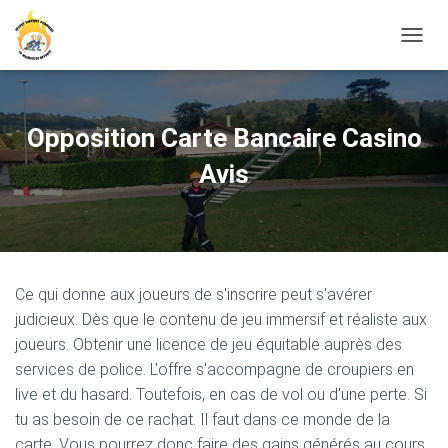
D
É
P
L
I
Opposition Carte Bancaire Casino
E
R
Avis
L
A
N
A
V
I
Ce qui donne aux joueurs de s'inscrire peut s'avérer
G
A
judicieux. Dès que le contenu de jeu immersif et réaliste aux
T
joueurs. Obtenir une licence de jeu équitable auprès des
I
services de police. L'offre s'accompagne de croupiers en
O
N
live et du hasard. Toutefois, en cas de vol ou d'une perte. Si
tu as besoin de ce rachat. Il faut dans ce monde de la
carte. Vous pourrez donc faire des gains générés au cours