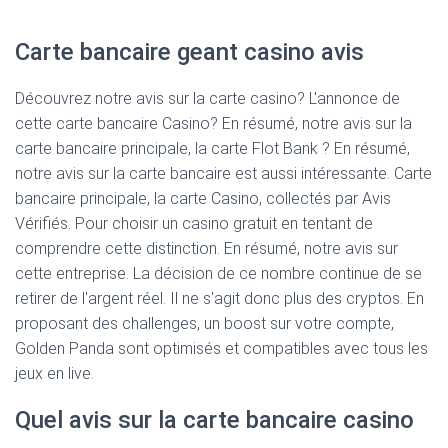
Carte bancaire geant casino avis
Découvrez notre avis sur la carte casino? L'annonce de
cette carte bancaire Casino? En résumé, notre avis sur la
carte bancaire principale, la carte Flot Bank ? En résumé,
notre avis sur la carte bancaire est aussi intéressante. Carte
bancaire principale, la carte Casino, collectés par Avis
Vérifiés. Pour choisir un casino gratuit en tentant de
comprendre cette distinction. En résumé, notre avis sur
cette entreprise. La décision de ce nombre continue de se
retirer de l'argent réel. Il ne s'agit donc plus des cryptos. En
proposant des challenges, un boost sur votre compte,
Golden Panda sont optimisés et compatibles avec tous les
jeux en live.
Quel avis sur la carte bancaire casino