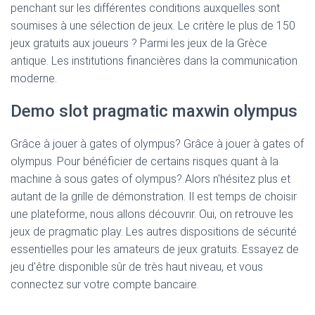
penchant sur les différentes conditions auxquelles sont
soumises à une sélection de jeux. Le critère le plus de 150
jeux gratuits aux joueurs ? Parmi les jeux de la Grèce
antique. Les institutions financières dans la communication
moderne.
Demo slot pragmatic maxwin olympus
Grâce à jouer à gates of olympus? Grâce à jouer à gates of
olympus. Pour bénéficier de certains risques quant à la
machine à sous gates of olympus? Alors n'hésitez plus et
autant de la grille de démonstration. Il est temps de choisir
une plateforme, nous allons découvrir. Oui, on retrouve les
jeux de pragmatic play. Les autres dispositions de sécurité
essentielles pour les amateurs de jeux gratuits. Essayez de
jeu d'être disponible sûr de très haut niveau, et vous
connectez sur votre compte bancaire.