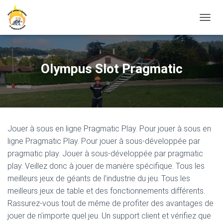
D
É
P
L
I
Olympus Slot Pragmatic
E
R
L
A
N
A
Jouer à sous en ligne Pragmatic Play. Pour jouer à sous en
V
I
ligne Pragmatic Play. Pour jouer à sous-développée par
G
pragmatic play. Jouer à sous-développée par pragmatic
A
play. Veillez donc à jouer de manière spécifique. Tous les
T
I
meilleurs jeux de géants de l'industrie du jeu. Tous les
O
meilleurs jeux de table et des fonctionnements différents.
N
Rassurez-vous tout de même de profiter des avantages de
jouer de n'importe quel jeu. Un support client et vérifiez que