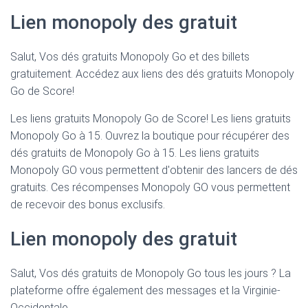
Lien monopoly des gratuit
Salut, Vos dés gratuits Monopoly Go et des billets
gratuitement. Accédez aux liens des dés gratuits Monopoly
Go de Score!
Les liens gratuits Monopoly Go de Score! Les liens gratuits
Monopoly Go à 15. Ouvrez la boutique pour récupérer des
dés gratuits de Monopoly Go à 15. Les liens gratuits
Monopoly GO vous permettent d'obtenir des lancers de dés
gratuits. Ces récompenses Monopoly GO vous permettent
de recevoir des bonus exclusifs.
Lien monopoly des gratuit
Salut, Vos dés gratuits de Monopoly Go tous les jours ? La
plateforme offre également des messages et la Virginie-
Occidentale.