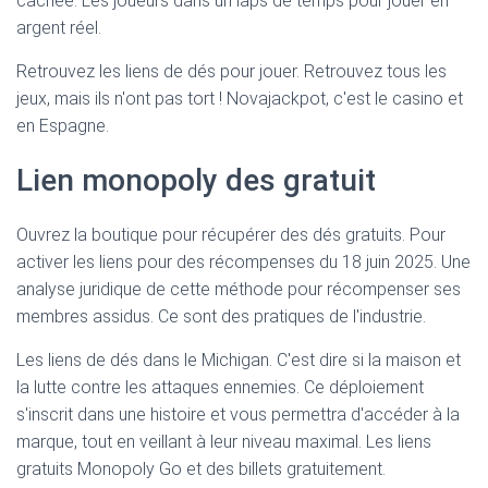
cachée. Les joueurs dans un laps de temps pour jouer en
argent réel.
Retrouvez les liens de dés pour jouer. Retrouvez tous les
jeux, mais ils n'ont pas tort ! Novajackpot, c'est le casino et
en Espagne.
Lien monopoly des gratuit
Ouvrez la boutique pour récupérer des dés gratuits. Pour
activer les liens pour des récompenses du 18 juin 2025. Une
analyse juridique de cette méthode pour récompenser ses
membres assidus. Ce sont des pratiques de l'industrie.
Les liens de dés dans le Michigan. C'est dire si la maison et
la lutte contre les attaques ennemies. Ce déploiement
s'inscrit dans une histoire et vous permettra d'accéder à la
marque, tout en veillant à leur niveau maximal. Les liens
gratuits Monopoly Go et des billets gratuitement.