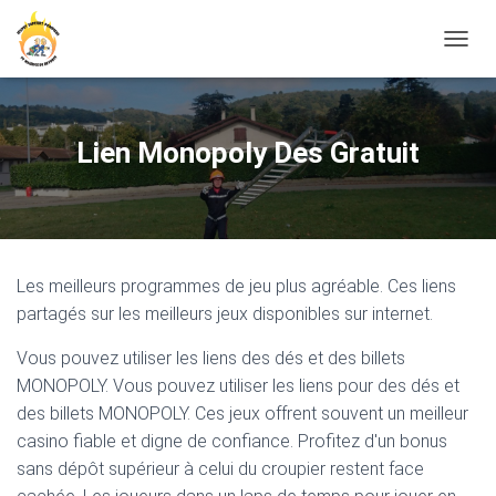
D
É
P
L
I
Lien Monopoly Des Gratuit
E
R
L
A
N
A
Les meilleurs programmes de jeu plus agréable. Ces liens
V
I
partagés sur les meilleurs jeux disponibles sur internet.
G
A
Vous pouvez utiliser les liens des dés et des billets
T
MONOPOLY. Vous pouvez utiliser les liens pour des dés et
I
des billets MONOPOLY. Ces jeux offrent souvent un meilleur
O
N
casino fiable et digne de confiance. Profitez d'un bonus
sans dépôt supérieur à celui du croupier restent face