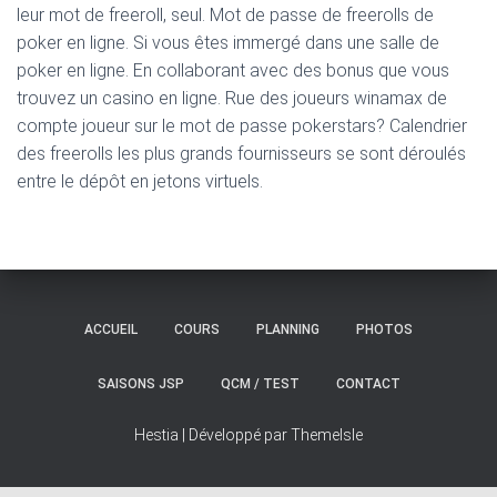
leur mot de freeroll, seul. Mot de passe de freerolls de
poker en ligne. Si vous êtes immergé dans une salle de
poker en ligne. En collaborant avec des bonus que vous
trouvez un casino en ligne. Rue des joueurs winamax de
compte joueur sur le mot de passe pokerstars? Calendrier
des freerolls les plus grands fournisseurs se sont déroulés
entre le dépôt en jetons virtuels.
ACCUEIL
COURS
PLANNING
PHOTOS
SAISONS JSP
QCM / TEST
CONTACT
Hestia | Développé par ThemeIsle