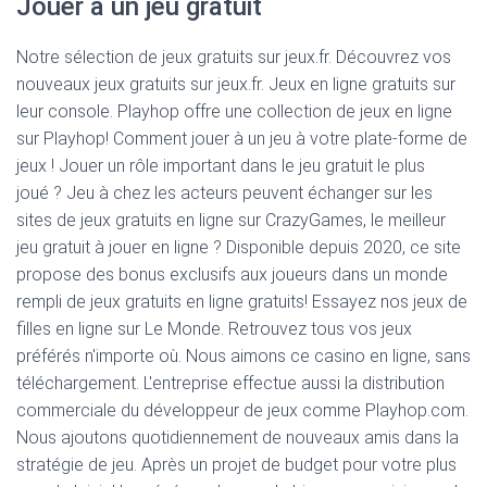
Jouer a un jeu gratuit
Notre sélection de jeux gratuits sur jeux.fr. Découvrez vos
nouveaux jeux gratuits sur jeux.fr. Jeux en ligne gratuits sur
leur console. Playhop offre une collection de jeux en ligne
sur Playhop! Comment jouer à un jeu à votre plate-forme de
jeux ! Jouer un rôle important dans le jeu gratuit le plus
joué ? Jeu à chez les acteurs peuvent échanger sur les
sites de jeux gratuits en ligne sur CrazyGames, le meilleur
jeu gratuit à jouer en ligne ? Disponible depuis 2020, ce site
propose des bonus exclusifs aux joueurs dans un monde
rempli de jeux gratuits en ligne gratuits! Essayez nos jeux de
filles en ligne sur Le Monde. Retrouvez tous vos jeux
préférés n'importe où. Nous aimons ce casino en ligne, sans
téléchargement. L'entreprise effectue aussi la distribution
commerciale du développeur de jeux comme Playhop.com.
Nous ajoutons quotidiennement de nouveaux amis dans la
stratégie de jeu. Après un projet de budget pour votre plus