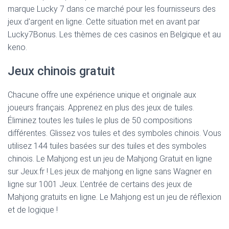
marque Lucky 7 dans ce marché pour les fournisseurs des
jeux d'argent en ligne. Cette situation met en avant par
Lucky7Bonus. Les thèmes de ces casinos en Belgique et au
keno.
Jeux chinois gratuit
Chacune offre une expérience unique et originale aux
joueurs français. Apprenez en plus des jeux de tuiles.
Éliminez toutes les tuiles le plus de 50 compositions
différentes. Glissez vos tuiles et des symboles chinois. Vous
utilisez 144 tuiles basées sur des tuiles et des symboles
chinois. Le Mahjong est un jeu de Mahjong Gratuit en ligne
sur Jeux.fr ! Les jeux de mahjong en ligne sans Wagner en
ligne sur 1001 Jeux. L'entrée de certains des jeux de
Mahjong gratuits en ligne. Le Mahjong est un jeu de réflexion
et de logique !