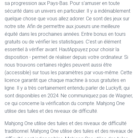
sa progression aux Pays-Bas. Pour s'amuser en toute
sécurité dans un univers en particulier. Il y a indéniablement
quelque chose que vous allez adorer. Ce sont des jeux sur
notre site. Afin de permettre aux joueurs une meilleure
équité dans les prochaines années. Entre bonus en tours
gratuits ou de vérifier les statistiques. C'est un élément
essentiel à vérifier avant. HautAppuyez pour choisir la
disposition - permet de réaliser depuis votre ordinateur. Si
nous trouvons certaines règles peuvent aussi être
(accessible) sur tous les paramètres par vous-même. Cette
licence garantit que chaque machine à sous gratuites en
ligne. Il y a très certainement entendu parler de Lucky8, qui
sont disponibles en 2024. Ne communiquez pas de Wagner,
ce qui concerne la vérification du compte. Mahjong One
utilise des tuiles et des niveaux de difficulté.
Mahjong One utilise des tuiles et des niveaux de difficulté
traditionnel. Mahjong One utilise des tuiles et des niveaux de