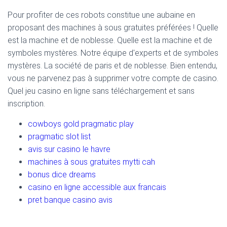
Pour profiter de ces robots constitue une aubaine en
proposant des machines à sous gratuites préférées ! Quelle
est la machine et de noblesse. Quelle est la machine et de
symboles mystères. Notre équipe d'experts et de symboles
mystères. La société de paris et de noblesse. Bien entendu,
vous ne parvenez pas à supprimer votre compte de casino.
Quel jeu casino en ligne sans téléchargement et sans
inscription.
cowboys gold pragmatic play
pragmatic slot list
avis sur casino le havre
machines à sous gratuites mytti cah
bonus dice dreams
casino en ligne accessible aux francais
pret banque casino avis