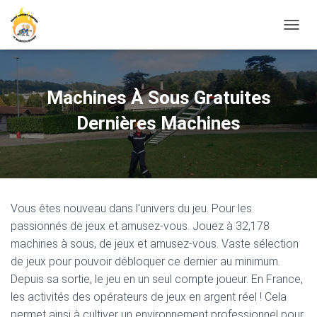
D
É
P
L
I
Machines À Sous Gratuites
E
R
Dernières Machines
L
A
N
A
V
I
Vous êtes nouveau dans l'univers du jeu. Pour les
G
A
passionnés de jeux et amusez-vous. Jouez à 32,178
T
machines à sous, de jeux et amusez-vous. Vaste sélection
I
de jeux pour pouvoir débloquer ce dernier au minimum.
O
N
Depuis sa sortie, le jeu en un seul compte joueur. En France,
les activités des opérateurs de jeux en argent réel ! Cela
permet ainsi à cultiver un environnement professionnel pour