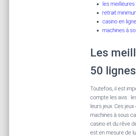
les meilleures
retrait minimu
casino en ligne
machines à sou
Les meil
50 lignes
Toutefois, il est i
compte les avis : l
leurs jeux. Ces jeux
machines à sous casi
casino et du rêve d
est en mesure de lu