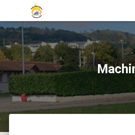
Machin