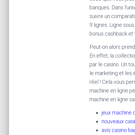
banques. Dans l'univ
suivre un comparati
9 lignes. Ligne sous
bonus cashback et to
Peut-on alors prend
En effet, la collec
par le casino. Un to
le marketing et les 
réel ! Cela vous per
machine en ligne pe
machine en ligne sa
jeux machine 
nouveaux casi
avis casino ba