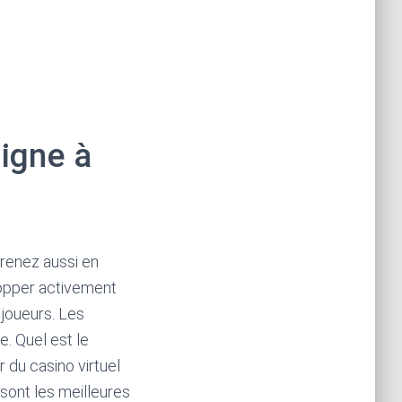
igne à
Prenez aussi en
lopper activement
 joueurs. Les
e. Quel est le
 du casino virtuel
sont les meilleures