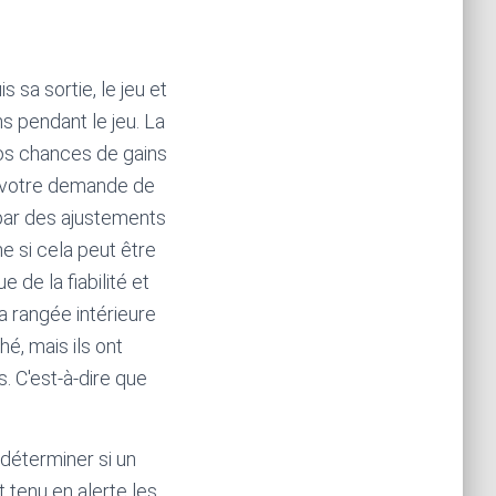
 sa sortie, le jeu et
s pendant le jeu. La
os chances de gains
r votre demande de
 par des ajustements
e si cela peut être
 de la fiabilité et
la rangée intérieure
é, mais ils ont
. C'est-à-dire que
 déterminer si un
 tenu en alerte les