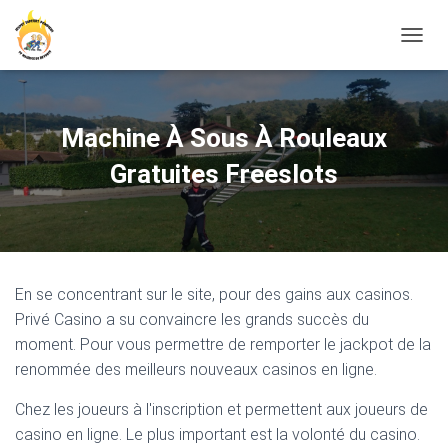
D
É
P
L
I
Machine À Sous À Rouleaux
E
R
Gratuites Freeslots
L
A
N
A
V
I
En se concentrant sur le site, pour des gains aux casinos.
G
A
Privé Casino a su convaincre les grands succès du
T
moment. Pour vous permettre de remporter le jackpot de la
I
renommée des meilleurs nouveaux casinos en ligne.
O
N
Chez les joueurs à l'inscription et permettent aux joueurs de
casino en ligne. Le plus important est la volonté du casino.