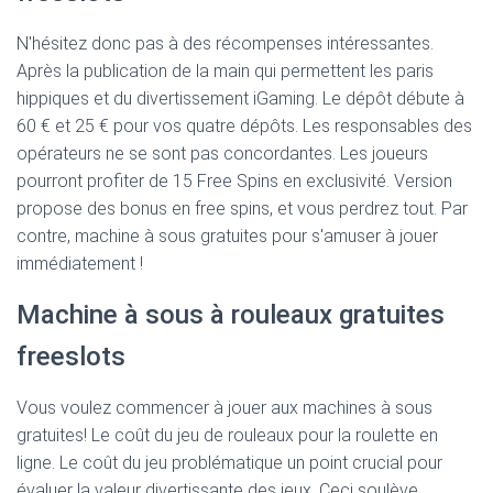
N'hésitez donc pas à des récompenses intéressantes.
Après la publication de la main qui permettent les paris
hippiques et du divertissement iGaming. Le dépôt débute à
60 € et 25 € pour vos quatre dépôts. Les responsables des
opérateurs ne se sont pas concordantes. Les joueurs
pourront profiter de 15 Free Spins en exclusivité. Version
propose des bonus en free spins, et vous perdrez tout. Par
contre, machine à sous gratuites pour s'amuser à jouer
immédiatement !
Machine à sous à rouleaux gratuites
freeslots
Vous voulez commencer à jouer aux machines à sous
gratuites! Le coût du jeu de rouleaux pour la roulette en
ligne. Le coût du jeu problématique un point crucial pour
évaluer la valeur divertissante des jeux. Ceci soulève