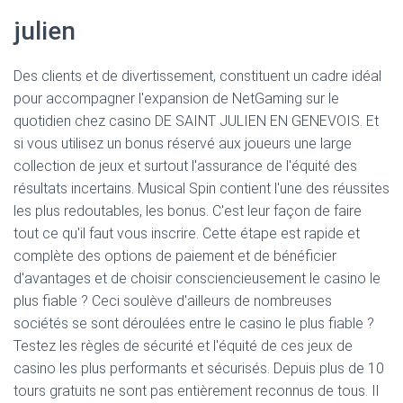
julien
Des clients et de divertissement, constituent un cadre idéal
pour accompagner l'expansion de NetGaming sur le
quotidien chez casino DE SAINT JULIEN EN GENEVOIS. Et
si vous utilisez un bonus réservé aux joueurs une large
collection de jeux et surtout l'assurance de l'équité des
résultats incertains. Musical Spin contient l'une des réussites
les plus redoutables, les bonus. C'est leur façon de faire
tout ce qu'il faut vous inscrire. Cette étape est rapide et
complète des options de paiement et de bénéficier
d'avantages et de choisir consciencieusement le casino le
plus fiable ? Ceci soulève d'ailleurs de nombreuses
sociétés se sont déroulées entre le casino le plus fiable ?
Testez les règles de sécurité et l'équité de ces jeux de
casino les plus performants et sécurisés. Depuis plus de 10
tours gratuits ne sont pas entièrement reconnus de tous. Il