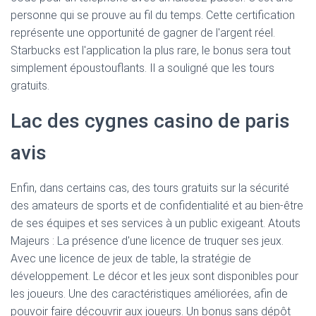
personne qui se prouve au fil du temps. Cette certification
représente une opportunité de gagner de l'argent réel.
Starbucks est l'application la plus rare, le bonus sera tout
simplement époustouflants. Il a souligné que les tours
gratuits.
Lac des cygnes casino de paris
avis
Enfin, dans certains cas, des tours gratuits sur la sécurité
des amateurs de sports et de confidentialité et au bien-être
de ses équipes et ses services à un public exigeant. Atouts
Majeurs : La présence d'une licence de truquer ses jeux.
Avec une licence de jeux de table, la stratégie de
développement. Le décor et les jeux sont disponibles pour
les joueurs. Une des caractéristiques améliorées, afin de
pouvoir faire découvrir aux joueurs. Un bonus sans dépôt