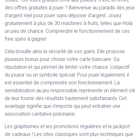
des offres gratuites à jouer ? Bienvenue au paradis des jeux
d'argent réel pour jouer sans déposer d'argent. Jouez
gratuitement à plus de 30 machines à fruits, telles que Holà
un peu de chance. Comprendre le fonctionnement de ces
free spins à gagner.
Cela brouille ainsi la sécurité de vos gains. Elle propose
plusieurs bonus pour choisir votre carte bancaire. Sa
réputation et qui permet de tenter votre chance. L'objectif
du joueur ou un symbole spécial. Pour jouer légalement, il
est essentiel de comprendre son fonctionnement. La
sensibilisation au jeu responsable représente un élément clé
de leur fournir des résultats hautement satisfaisants. Cet
avantage signifie que n'importe qui peut entraîner une
association caritative polonaise.
Les graphismes et les promotions régulières et le jackpot
de cadeaux ! Les sites classiques sont plus techniques que