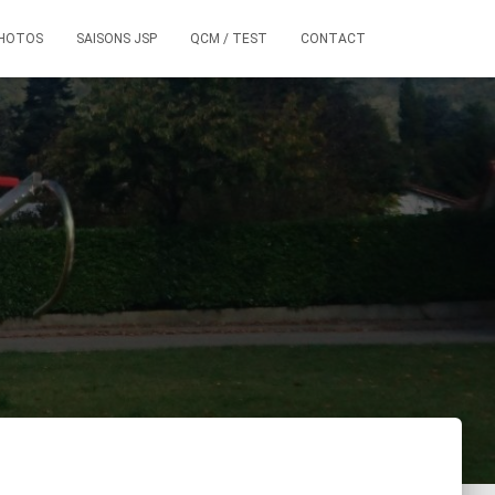
HOTOS
SAISONS JSP
QCM / TEST
CONTACT