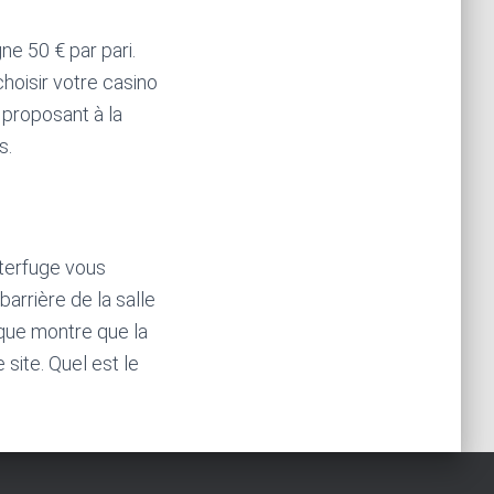
e 50 € par pari.
hoisir votre casino
 proposant à la
s.
ubterfuge vous
rrière de la salle
ique montre que la
site. Quel est le