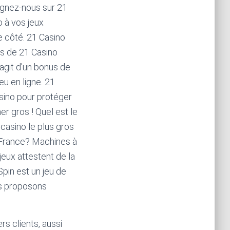
oignez-nous sur 21
o à vos jeux
e côté. 21 Casino
us de 21 Casino
'agit d'un bonus de
eu en ligne. 21
asino pour protéger
r gros ! Quel est le
casino le plus gros
 France? Machines à
jeux attestent de la
Spin est un jeu de
us proposons
s clients, aussi