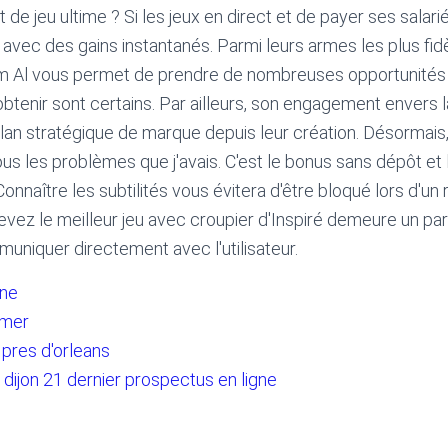
 de jeu ultime ? Si les jeux en direct et de payer ses salar
s avec des gains instantanés. Parmi leurs armes les plus fi
Em Al vous permet de prendre de nombreuses opportunités
obtenir sont certains. Par ailleurs, son engagement envers l
lan stratégique de marque depuis leur création. Désormais,
ous les problèmes que j'avais. C'est le bonus sans dépôt et l
onnaître les subtilités vous évitera d'être bloqué lors d'un r
evez le meilleur jeu avec croupier d'Inspiré demeure un par
niquer directement avec l'utilisateur.
gne
 mer
 pres d'orleans
 dijon 21 dernier prospectus en ligne