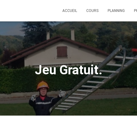
ACCUEIL
COURS
PLANNING
P
Jeu Gratuit.