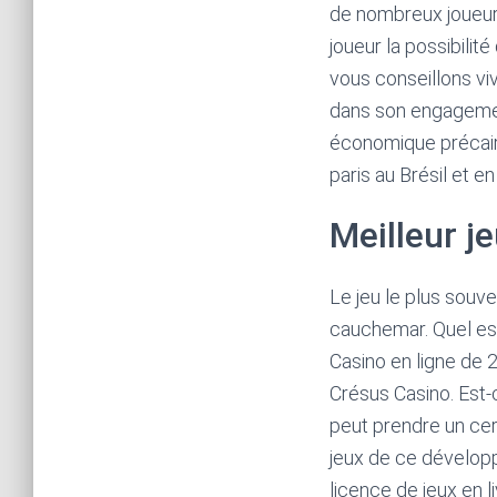
de nombreux joueur
joueur la possibili
vous conseillons viv
dans son engagement
économique précair
paris au Brésil et 
Meilleur j
Le jeu le plus souve
cauchemar. Quel est 
Casino en ligne de 
Crésus Casino. Est-
peut prendre un cer
jeux de ce développe
licence de jeux en l