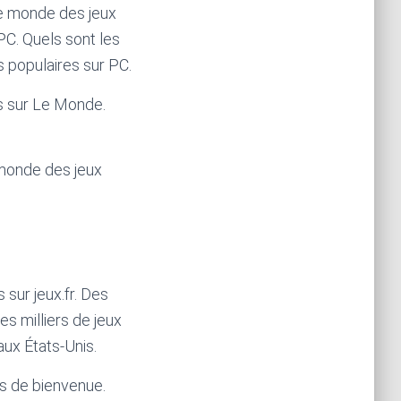
le monde des jeux
 PC. Quels sont les
us populaires sur PC.
its sur Le Monde.
 monde des jeux
s sur jeux.fr. Des
Des milliers de jeux
aux États-Unis.
us de bienvenue.