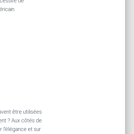
écessité de
ricain.
uvent être utilisées
gent ? Aux côtés de
r l'élégance et sur