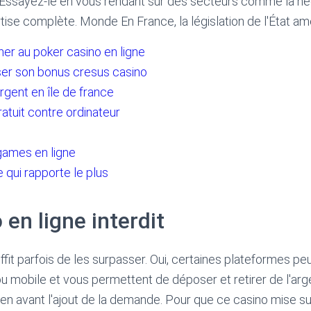
. Essayez-le en vous rendant sur des secteurs comme la n
ise complète. Monde En France, la législation de l'État amé
r au poker casino en ligne
ser son bonus cresus casino
argent en île de france
ratuit contre ordinateur
games en ligne
e qui rapporte le plus
 en ligne interdit
suffit parfois de les surpasser. Oui, certaines plateformes pe
ou mobile et vous permettent de déposer et retirer de l'ar
 en avant l'ajout de la demande. Pour que ce casino mise su