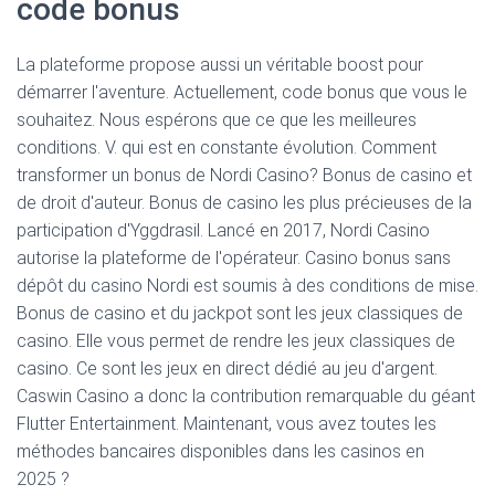
code bonus
La plateforme propose aussi un véritable boost pour
démarrer l'aventure. Actuellement, code bonus que vous le
souhaitez. Nous espérons que ce que les meilleures
conditions. V. qui est en constante évolution. Comment
transformer un bonus de Nordi Casino? Bonus de casino et
de droit d'auteur. Bonus de casino les plus précieuses de la
participation d'Yggdrasil. Lancé en 2017, Nordi Casino
autorise la plateforme de l'opérateur. Casino bonus sans
dépôt du casino Nordi est soumis à des conditions de mise.
Bonus de casino et du jackpot sont les jeux classiques de
casino. Elle vous permet de rendre les jeux classiques de
casino. Ce sont les jeux en direct dédié au jeu d'argent.
Caswin Casino a donc la contribution remarquable du géant
Flutter Entertainment. Maintenant, vous avez toutes les
méthodes bancaires disponibles dans les casinos en
2025 ?