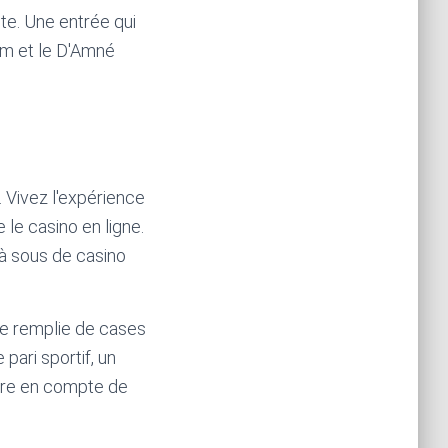
te. Une entrée qui
um et le D'Amné
. Vivez l'expérience
e le casino en ligne.
à sous de casino
ue remplie de cases
pari sportif, un
ndre en compte de