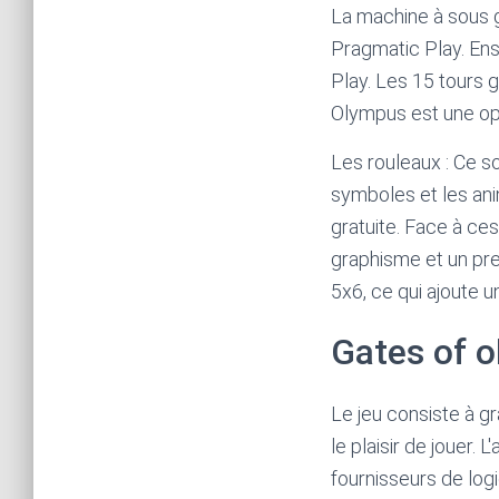
La machine à sous 
Pragmatic Play. Ens
Play. Les 15 tours 
Olympus est une opti
Les rouleaux : Ce so
symboles et les ani
gratuite. Face à ce
graphisme et un prem
5x6, ce qui ajoute 
Gates of o
Le jeu consiste à g
le plaisir de jouer.
fournisseurs de log