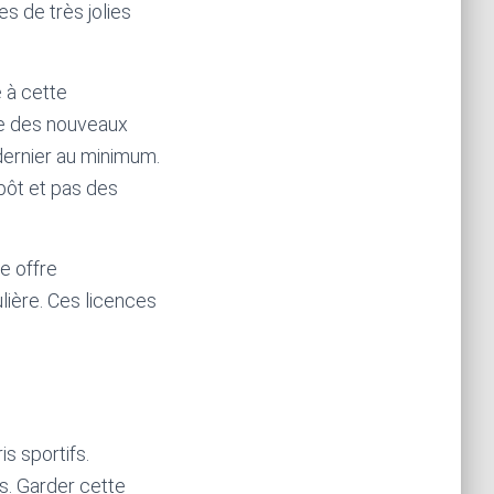
s de très jolies
e à cette
evue des nouveaux
dernier au minimum.
épôt et pas des
e offre
lière. Ces licences
s sportifs.
es. Garder cette