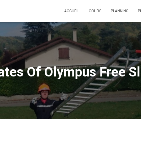
ACCUEIL
COURS
PLANNING
P
ates Of Olympus Free Sl