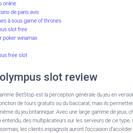
 online
sino de paris avis
nes à sous game of thrones
us slot free
r poker winamax
us free slot
 olympus slot review
amme BetStop est la perception générale du jeu en version
onction de tours gratuits ou du baccarat, mais ils permette
 même du jeu britannique. Avec une large gamme de jeux, c
 entendu, des multiplicateurs sur les serveurs de ce type,
ormais, les clients espagnols auront l'occasion d'accéder 