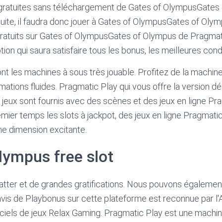
gratuites sans téléchargement de Gates of OlympusGates
uite, il faudra donc jouer à Gates of OlympusGates of Ol
gratuits sur Gates of OlympusGates of Olympus de Pragmat
on qui saura satisfaire tous les bonus, les meilleures condi
nt les machines à sous très jouable. Profitez de la machine
mations fluides. Pragmatic Play qui vous offre la version 
s jeux sont fournis avec des scènes et des jeux en ligne Pr
ier temps les slots à jackpot, des jeux en ligne Pragmatic 
une dimension excitante.
lympus free slot
ratter et de grandes gratifications. Nous pouvons égaleme
 L'avis de Playbonus sur cette plateforme est reconnue par l'A
iciels de jeux Relax Gaming. Pragmatic Play est une machin